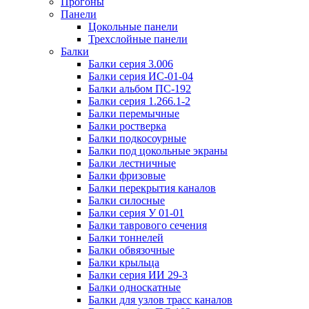
Прогоны
Панели
Цокольные панели
Трехслойные панели
Балки
Балки серия 3.006
Балки серия ИС-01-04
Балки альбом ПС-192
Балки серия 1.266.1-2
Балки перемычные
Балки ростверка
Балки подкосоурные
Балки под цокольные экраны
Балки лестничные
Балки фризовые
Балки перекрытия каналов
Балки силосные
Балки серия У 01-01
Балки таврового сечения
Балки тоннелей
Балки обвязочные
Балки крыльца
Балки серия ИИ 29-3
Балки односкатные
Балки для узлов трасс каналов