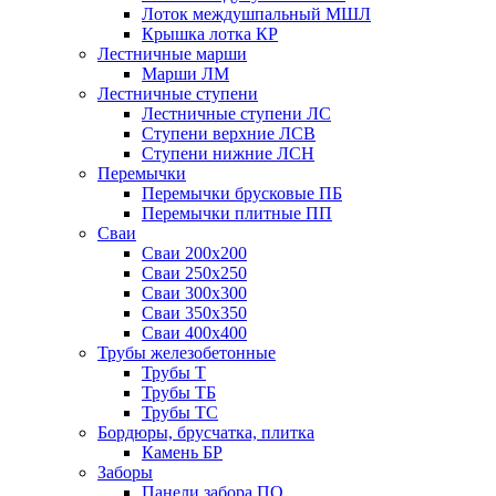
Лоток междушпальный МШЛ
Крышка лотка КР
Лестничные марши
Марши ЛМ
Лестничные ступени
Лестничные ступени ЛС
Ступени верхние ЛСВ
Ступени нижние ЛСН
Перемычки
Перемычки брусковые ПБ
Перемычки плитные ПП
Сваи
Сваи 200х200
Сваи 250х250
Сваи 300х300
Сваи 350х350
Сваи 400х400
Трубы железобетонные
Трубы Т
Трубы ТБ
Трубы ТС
Бордюры, брусчатка, плитка
Камень БР
Заборы
Панели забора ПО