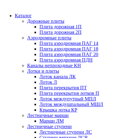
Каталог
Дорожные плиты
Плита дорожная 1П
Плита дорожная 2П
Аэродромные плиты
Плита аэродромная ПАГ 14
Плита аэродромная ПАГ 18
Плита аэродромная ПАГ 20
Плита аэродромная ПДН
Каналы непроходные КН
Лотки и плиты
Лоток канала ЛК
Лоток Л
Плита перекрытия ПТ
Плита перекрытия лотков П
Лоток междупутный МПЛ
Лоток междушпальный МШЛ
Крышка лотка КР
Лестничные марши
Марши ЛМ
Лестничные ступени
Лестничные ступени ЛС
Ступени верхние ЛСВ