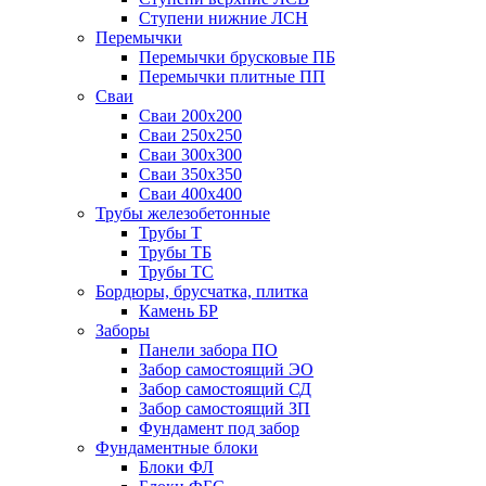
Ступени нижние ЛСН
Перемычки
Перемычки брусковые ПБ
Перемычки плитные ПП
Сваи
Сваи 200х200
Сваи 250х250
Сваи 300х300
Сваи 350х350
Сваи 400х400
Трубы железобетонные
Трубы Т
Трубы ТБ
Трубы ТС
Бордюры, брусчатка, плитка
Камень БР
Заборы
Панели забора ПО
Забор самостоящий ЭО
Забор самостоящий СД
Забор самостоящий ЗП
Фyндамент под забор
Фундаментные блоки
Блоки ФЛ