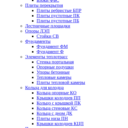
Блоки ФБС
Плиты перекрытия
Плиты ребристые БПР
Плиты пустотные ПК
Плиты пустотные ПБ
Лестничные площадки
Опоры ЛЭП
Стойки СВ
Фундаменты
Фyндамент ФМ
Фyндамент Ф
Элементы теплотрасс
Стенка портальная
Опорные подушки
Упоры бетонные
Тепловые камеры
Плиты тепловой камеры
Кольца для колодца
Кольца опорные КО
Крышки колодцев ПП
Кольцо с крышкой ПК
Кольца стеновые КС
Кольца с дном ДК
Плиты низа ПН
Крышки колодцев КЦП