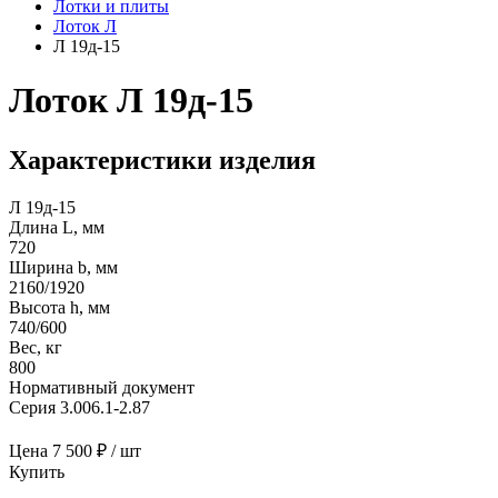
Лотки и плиты
Лоток Л
Л 19д-15
Лоток Л 19д-15
Характеристики изделия
Л 19д-15
Длина L, мм
720
Ширина b, мм
2160/1920
Высота h, мм
740/600
Вес, кг
800
Нормативный документ
Серия 3.006.1-2.87
Цена
7 500 ₽ / шт
Купить