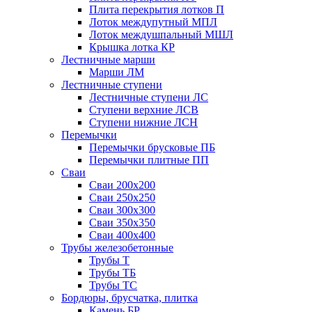
Плита перекрытия лотков П
Лоток междупутный МПЛ
Лоток междушпальный МШЛ
Крышка лотка КР
Лестничные марши
Марши ЛМ
Лестничные ступени
Лестничные ступени ЛС
Ступени верхние ЛСВ
Ступени нижние ЛСН
Перемычки
Перемычки брусковые ПБ
Перемычки плитные ПП
Сваи
Сваи 200х200
Сваи 250х250
Сваи 300х300
Сваи 350х350
Сваи 400х400
Трубы железобетонные
Трубы Т
Трубы ТБ
Трубы ТС
Бордюры, брусчатка, плитка
Камень БР