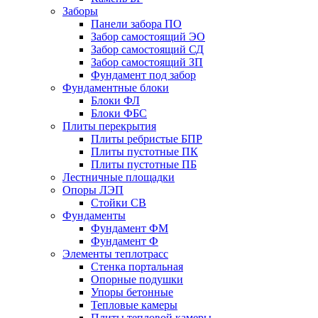
Заборы
Панели забора ПО
Забор самостоящий ЭО
Забор самостоящий СД
Забор самостоящий ЗП
Фyндамент под забор
Фундаментные блоки
Блоки ФЛ
Блоки ФБС
Плиты перекрытия
Плиты ребристые БПР
Плиты пустотные ПК
Плиты пустотные ПБ
Лестничные площадки
Опоры ЛЭП
Стойки СВ
Фундаменты
Фyндамент ФМ
Фyндамент Ф
Элементы теплотрасс
Стенка портальная
Опорные подушки
Упоры бетонные
Тепловые камеры
Плиты тепловой камеры