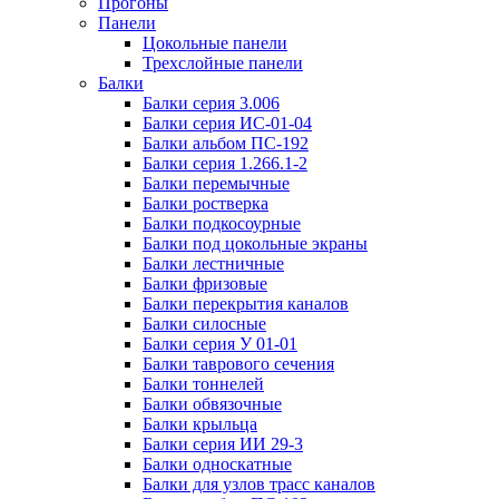
Прогоны
Панели
Цокольные панели
Трехслойные панели
Балки
Балки серия 3.006
Балки серия ИС-01-04
Балки альбом ПС-192
Балки серия 1.266.1-2
Балки перемычные
Балки ростверка
Балки подкосоурные
Балки под цокольные экраны
Балки лестничные
Балки фризовые
Балки перекрытия каналов
Балки силосные
Балки серия У 01-01
Балки таврового сечения
Балки тоннелей
Балки обвязочные
Балки крыльца
Балки серия ИИ 29-3
Балки односкатные
Балки для узлов трасс каналов