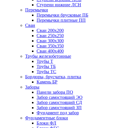
Ступени нижние ЛСН
Перемычки
Перемычки брусковые ПБ
Перемычки плитные ПП
Сваи
Сваи 200х200
Сваи 250х250
Сваи 300х300
Сваи 350х350
Сваи 400х400
Трубы железобетонные
Трубы Т
Трубы ТБ
Трубы ТС
Бордюры, брусчатка, плитка
Камень БР
Заборы
Панели забора ПО
Забор самостоящий ЭО
Забор самостоящий СД
Забор самостоящий ЗП
Фyндамент под забор
Фундаментные блоки
Блоки ФЛ