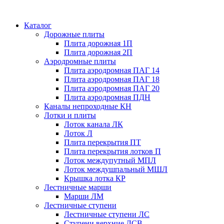
Каталог
Дорожные плиты
Плита дорожная 1П
Плита дорожная 2П
Аэродромные плиты
Плита аэродромная ПАГ 14
Плита аэродромная ПАГ 18
Плита аэродромная ПАГ 20
Плита аэродромная ПДН
Каналы непроходные КН
Лотки и плиты
Лоток канала ЛК
Лоток Л
Плита перекрытия ПТ
Плита перекрытия лотков П
Лоток междупутный МПЛ
Лоток междушпальный МШЛ
Крышка лотка КР
Лестничные марши
Марши ЛМ
Лестничные ступени
Лестничные ступени ЛС
Ступени верхние ЛСВ