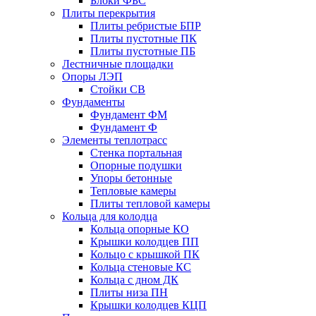
Блоки ФБС
Плиты перекрытия
Плиты ребристые БПР
Плиты пустотные ПК
Плиты пустотные ПБ
Лестничные площадки
Опоры ЛЭП
Стойки СВ
Фундаменты
Фyндамент ФМ
Фyндамент Ф
Элементы теплотрасс
Стенка портальная
Опорные подушки
Упоры бетонные
Тепловые камеры
Плиты тепловой камеры
Кольца для колодца
Кольца опорные КО
Крышки колодцев ПП
Кольцо с крышкой ПК
Кольца стеновые КС
Кольца с дном ДК
Плиты низа ПН
Крышки колодцев КЦП