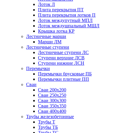
Лоток Л
Плита перекрытия ПТ
Плита перекрытия лотков П
Лоток междупутный МПЛ
Лоток междушпальный МШЛ
Крышка лотка КР
Лестничные марши
Марши ЛМ
Лестничные ступени
Лестничные ступени ЛС
Ступени верхние ЛСВ
Ступени нижние ЛСН
Перемычки
Перемычки брусковые ПБ
Перемычки плитные ПП
Сваи
Сваи 200х200
Сваи 250х250
Сваи 300х300
Сваи 350х350
Сваи 400х400
Трубы железобетонные
Трубы Т
Трубы ТБ
Трубы ТС