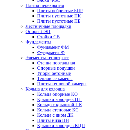
Блоки ФБС
Плиты перекрытия
Плиты ребристые БПР
Плиты пустотные ПК
Плиты пустотные ПБ
Лестничные площадки
Опоры ЛЭП
Стойки СВ
Фундаменты
Фyндамент ФМ
Фyндамент Ф
Элементы теплотрасс
Стенка портальная
Опорные подушки
Упоры бетонные
Тепловые камеры
Плиты тепловой камеры
Кольца для колодца
Кольца опорные КО
Крышки колодцев ПП
Кольцо с крышкой ПК
Кольца стеновые КС
Кольца с дном ДК
Плиты низа ПН
Крышки колодцев КЦП