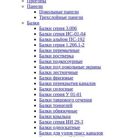
Прогоны
Панели
Цокольные панели
Трехслойные панели
Балки
Балки серия 3.006
Балки серия ИС-01-04
Балки альбом ПС-192
Балки серия 1.266.1-2
Балки перемычные
Балки ростверка
Балки подкосоурные
Балки под цокольные экраны
Балки лестничные
Балки фризовые
Балки перекрытия каналов
Балки силосные
Балки серия У 01-01
Балки таврового сечения
Балки тоннелей
Балки обвязочные
Балки крыльца
Балки серия ИИ 29-3
Балки односкатные
Балки для узлов трасс каналов