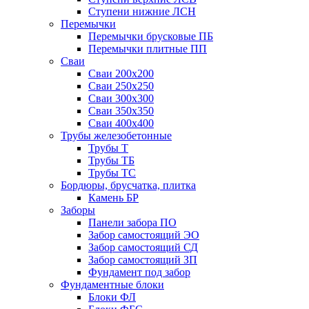
Ступени нижние ЛСН
Перемычки
Перемычки брусковые ПБ
Перемычки плитные ПП
Сваи
Сваи 200х200
Сваи 250х250
Сваи 300х300
Сваи 350х350
Сваи 400х400
Трубы железобетонные
Трубы Т
Трубы ТБ
Трубы ТС
Бордюры, брусчатка, плитка
Камень БР
Заборы
Панели забора ПО
Забор самостоящий ЭО
Забор самостоящий СД
Забор самостоящий ЗП
Фyндамент под забор
Фундаментные блоки
Блоки ФЛ