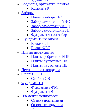
Бордюры, брусчатка, плитка
Камень БР
Заборы
Панели забора ПО
Забор самостоящий ЭО
Забор самостоящий СД
Забор самостоящий ЗП
Фyндамент под забор
Фундаментные блоки
Блоки ФЛ
Блоки ФБС
Плиты перекрытия
Плиты ребристые БПР
Плиты пустотные ПК
Плиты пустотные ПБ
Лестничные площадки
Опоры ЛЭП
Стойки СВ
Фундаменты
Фyндамент ФМ
Фyндамент Ф
Элементы теплотрасс
Стенка портальная
Опорные подушки