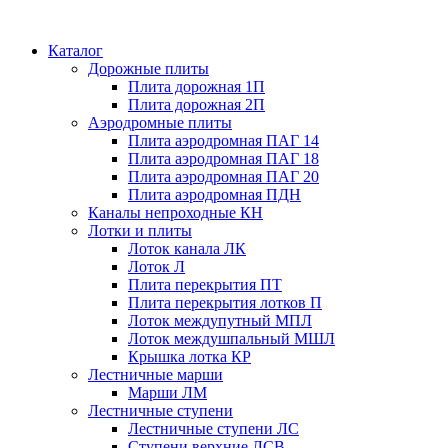
Каталог
Дорожные плиты
Плита дорожная 1П
Плита дорожная 2П
Аэродромные плиты
Плита аэродромная ПАГ 14
Плита аэродромная ПАГ 18
Плита аэродромная ПАГ 20
Плита аэродромная ПДН
Каналы непроходные КН
Лотки и плиты
Лоток канала ЛК
Лоток Л
Плита перекрытия ПТ
Плита перекрытия лотков П
Лоток междупутный МПЛ
Лоток междушпальный МШЛ
Крышка лотка КР
Лестничные марши
Марши ЛМ
Лестничные ступени
Лестничные ступени ЛС
Ступени верхние ЛСВ