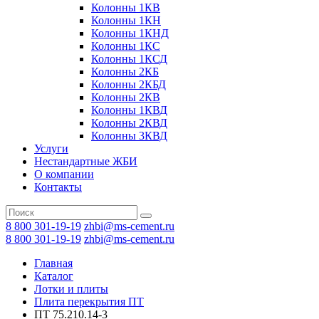
Колонны 1КВ
Колонны 1КН
Колонны 1КНД
Колонны 1КС
Колонны 1КСД
Колонны 2КБ
Колонны 2КБД
Колонны 2КВ
Колонны 1КВД
Колонны 2КВД
Колонны 3КВД
Услуги
Нестандартные ЖБИ
О компании
Контакты
8 800 301-19-19
zhbi@ms-cement.ru
8 800 301-19-19
zhbi@ms-cement.ru
Главная
Каталог
Лотки и плиты
Плита перекрытия ПТ
ПТ 75.210.14-3