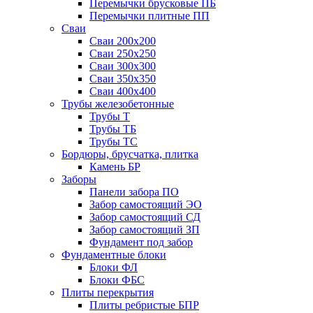
Перемычки брусковые ПБ
Перемычки плитные ПП
Сваи
Сваи 200х200
Сваи 250х250
Сваи 300х300
Сваи 350х350
Сваи 400х400
Трубы железобетонные
Трубы Т
Трубы ТБ
Трубы ТС
Бордюры, брусчатка, плитка
Камень БР
Заборы
Панели забора ПО
Забор самостоящий ЭО
Забор самостоящий СД
Забор самостоящий ЗП
Фyндамент под забор
Фундаментные блоки
Блоки ФЛ
Блоки ФБС
Плиты перекрытия
Плиты ребристые БПР