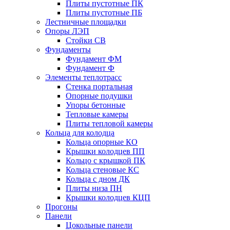
Плиты пустотные ПК
Плиты пустотные ПБ
Лестничные площадки
Опоры ЛЭП
Стойки СВ
Фундаменты
Фyндамент ФМ
Фyндамент Ф
Элементы теплотрасс
Стенка портальная
Опорные подушки
Упоры бетонные
Тепловые камеры
Плиты тепловой камеры
Кольца для колодца
Кольца опорные КО
Крышки колодцев ПП
Кольцо с крышкой ПК
Кольца стеновые КС
Кольца с дном ДК
Плиты низа ПН
Крышки колодцев КЦП
Прогоны
Панели
Цокольные панели