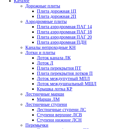
Каталог
Дорожные плиты
Плита дорожная 1П
Плита дорожная 2П
Аэродромные плиты
Плита аэродромная ПАГ 14
Плита аэродромная ПАГ 18
Плита аэродромная ПАГ 20
Плита аэродромная ПДН
Каналы непроходные КН
Лотки и плиты
Лоток канала ЛК
Лоток Л
Плита перекрытия ПТ
Плита перекрытия лотков П
Лоток междупутный МПЛ
Лоток междушпальный МШЛ
Крышка лотка КР
Лестничные марши
Марши ЛМ
Лестничные ступени
Лестничные ступени ЛС
Ступени верхние ЛСВ
Ступени нижние ЛСН
Перемычки