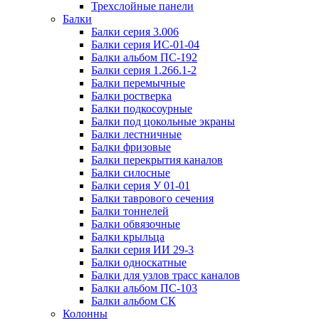
Трехслойные панели
Балки
Балки серия 3.006
Балки серия ИС-01-04
Балки альбом ПС-192
Балки серия 1.266.1-2
Балки перемычные
Балки ростверка
Балки подкосоурные
Балки под цокольные экраны
Балки лестничные
Балки фризовые
Балки перекрытия каналов
Балки силосные
Балки серия У 01-01
Балки таврового сечения
Балки тоннелей
Балки обвязочные
Балки крыльца
Балки серия ИИ 29-3
Балки односкатные
Балки для узлов трасс каналов
Балки альбом ПС-103
Балки альбом СК
Колонны