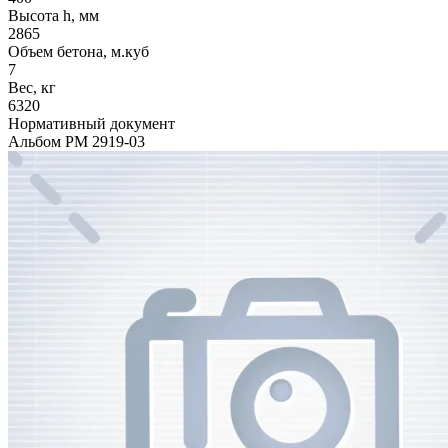
Высота h, мм
2865
Объем бетона, м.куб
7
Вес, кг
6320
Нормативный документ
Альбом РМ 2919-03