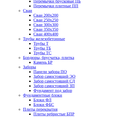
Перемычки брусковые ПБ
Перемычки плитные ПП
Сваи
Сваи 200х200
Сваи 250х250
Сваи 300х300
Сваи 350х350
Сваи 400х400
Трубы железобетонные
Трубы Т
Трубы ТБ
Трубы ТС
Бордюры, брусчатка, плитка
Камень БР
Заборы
Панели забора ПО
Забор самостоящий ЭО
Забор самостоящий СД
Забор самостоящий ЗП
Фyндамент под забор
Фундаментные блоки
Блоки ФЛ
Блоки ФБС
Плиты перекрытия
Плиты ребристые БПР