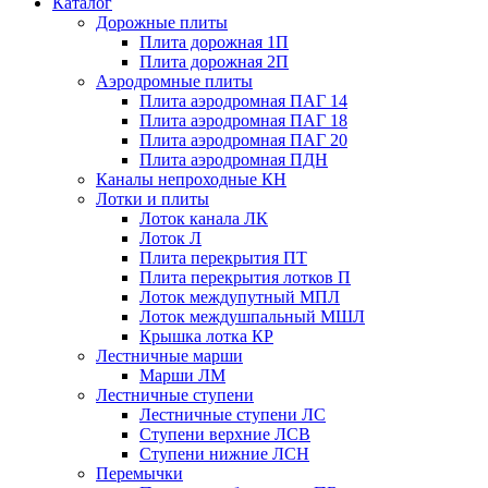
Каталог
Дорожные плиты
Плита дорожная 1П
Плита дорожная 2П
Аэродромные плиты
Плита аэродромная ПАГ 14
Плита аэродромная ПАГ 18
Плита аэродромная ПАГ 20
Плита аэродромная ПДН
Каналы непроходные КН
Лотки и плиты
Лоток канала ЛК
Лоток Л
Плита перекрытия ПТ
Плита перекрытия лотков П
Лоток междупутный МПЛ
Лоток междушпальный МШЛ
Крышка лотка КР
Лестничные марши
Марши ЛМ
Лестничные ступени
Лестничные ступени ЛС
Ступени верхние ЛСВ
Ступени нижние ЛСН
Перемычки