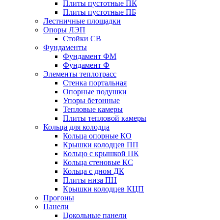
Плиты пустотные ПК
Плиты пустотные ПБ
Лестничные площадки
Опоры ЛЭП
Стойки СВ
Фундаменты
Фyндамент ФМ
Фyндамент Ф
Элементы теплотрасс
Стенка портальная
Опорные подушки
Упоры бетонные
Тепловые камеры
Плиты тепловой камеры
Кольца для колодца
Кольца опорные КО
Крышки колодцев ПП
Кольцо с крышкой ПК
Кольца стеновые КС
Кольца с дном ДК
Плиты низа ПН
Крышки колодцев КЦП
Прогоны
Панели
Цокольные панели