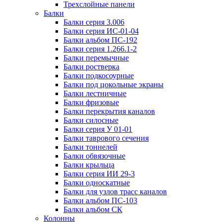
Трехслойные панели
Балки
Балки серия 3.006
Балки серия ИС-01-04
Балки альбом ПС-192
Балки серия 1.266.1-2
Балки перемычные
Балки ростверка
Балки подкосоурные
Балки под цокольные экраны
Балки лестничные
Балки фризовые
Балки перекрытия каналов
Балки силосные
Балки серия У 01-01
Балки таврового сечения
Балки тоннелей
Балки обвязочные
Балки крыльца
Балки серия ИИ 29-3
Балки односкатные
Балки для узлов трасс каналов
Балки альбом ПС-103
Балки альбом СК
Колонны