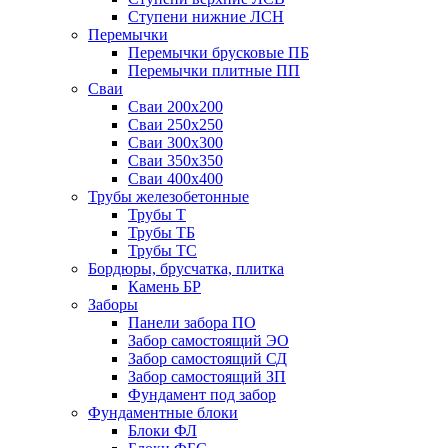
Ступени нижние ЛСН
Перемычки
Перемычки брусковые ПБ
Перемычки плитные ПП
Сваи
Сваи 200х200
Сваи 250х250
Сваи 300х300
Сваи 350х350
Сваи 400х400
Трубы железобетонные
Трубы Т
Трубы ТБ
Трубы ТС
Бордюры, брусчатка, плитка
Камень БР
Заборы
Панели забора ПО
Забор самостоящий ЭО
Забор самостоящий СД
Забор самостоящий ЗП
Фyндамент под забор
Фундаментные блоки
Блоки ФЛ