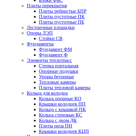
Блоки ФБС
Плиты перекрытия
Плиты ребристые БПР
Плиты пустотные ПК
Плиты пустотные ПБ
Лестничные площадки
Опоры ЛЭП
Стойки СВ
Фундаменты
Фyндамент ФМ
Фyндамент Ф
Элементы теплотрасс
Стенка портальная
Опорные подушки
Упоры бетонные
Тепловые камеры
Плиты тепловой камеры
Кольца для колодца
Кольца опорные КО
Крышки колодцев ПП
Кольцо с крышкой ПК
Кольца стеновые КС
Кольца с дном ДК
Плиты низа ПН
Крышки колодцев КЦП