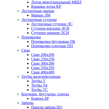
Лоток междушпальный МШЛ
Крышка лотка КР
Лестничные марши
Марши ЛМ
Лестничные ступени
Лестничные ступени ЛС
Ступени верхние ЛСВ
Ступени нижние ЛСН
Перемычки
Перемычки брусковые ПБ
Перемычки плитные ПП
Сваи
Сваи 200х200
Сваи 250х250
Сваи 300х300
Сваи 350х350
Сваи 400х400
Трубы железобетонные
Трубы Т
Трубы ТБ
Трубы ТС
Бордюры, брусчатка, плитка
Камень БР
Заборы
Панели забора ПО