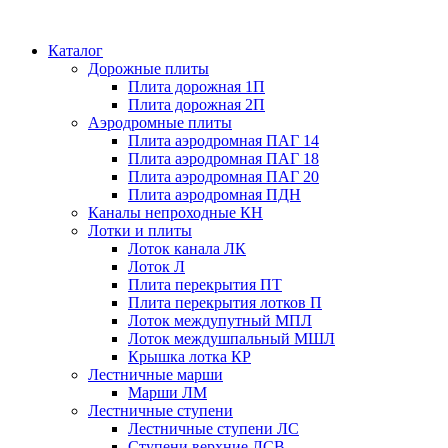
Каталог
Дорожные плиты
Плита дорожная 1П
Плита дорожная 2П
Аэродромные плиты
Плита аэродромная ПАГ 14
Плита аэродромная ПАГ 18
Плита аэродромная ПАГ 20
Плита аэродромная ПДН
Каналы непроходные КН
Лотки и плиты
Лоток канала ЛК
Лоток Л
Плита перекрытия ПТ
Плита перекрытия лотков П
Лоток междупутный МПЛ
Лоток междушпальный МШЛ
Крышка лотка КР
Лестничные марши
Марши ЛМ
Лестничные ступени
Лестничные ступени ЛС
Ступени верхние ЛСВ