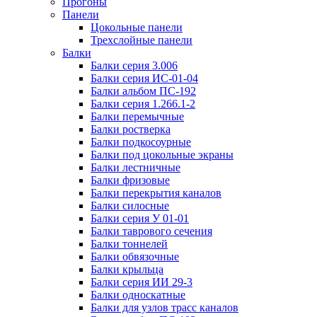
Прогоны
Панели
Цокольные панели
Трехслойные панели
Балки
Балки серия 3.006
Балки серия ИС-01-04
Балки альбом ПС-192
Балки серия 1.266.1-2
Балки перемычные
Балки ростверка
Балки подкосоурные
Балки под цокольные экраны
Балки лестничные
Балки фризовые
Балки перекрытия каналов
Балки силосные
Балки серия У 01-01
Балки таврового сечения
Балки тоннелей
Балки обвязочные
Балки крыльца
Балки серия ИИ 29-3
Балки односкатные
Балки для узлов трасс каналов