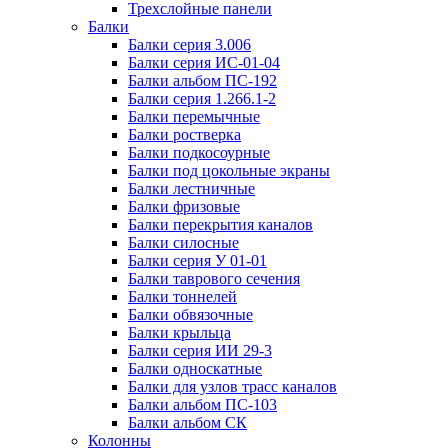
Трехслойные панели
Балки
Балки серия 3.006
Балки серия ИС-01-04
Балки альбом ПС-192
Балки серия 1.266.1-2
Балки перемычные
Балки ростверка
Балки подкосоурные
Балки под цокольные экраны
Балки лестничные
Балки фризовые
Балки перекрытия каналов
Балки силосные
Балки серия У 01-01
Балки таврового сечения
Балки тоннелей
Балки обвязочные
Балки крыльца
Балки серия ИИ 29-3
Балки односкатные
Балки для узлов трасс каналов
Балки альбом ПС-103
Балки альбом СК
Колонны