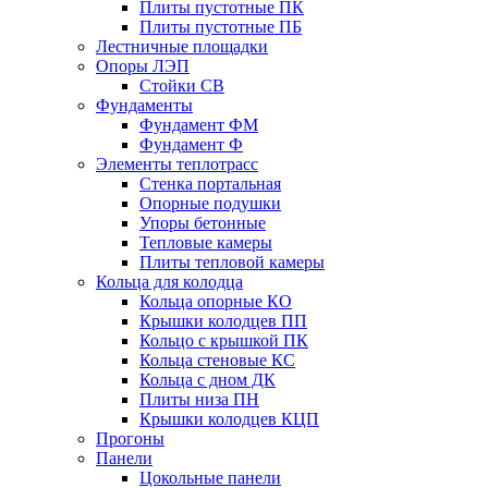
Плиты пустотные ПК
Плиты пустотные ПБ
Лестничные площадки
Опоры ЛЭП
Стойки СВ
Фундаменты
Фyндамент ФМ
Фyндамент Ф
Элементы теплотрасс
Стенка портальная
Опорные подушки
Упоры бетонные
Тепловые камеры
Плиты тепловой камеры
Кольца для колодца
Кольца опорные КО
Крышки колодцев ПП
Кольцо с крышкой ПК
Кольца стеновые КС
Кольца с дном ДК
Плиты низа ПН
Крышки колодцев КЦП
Прогоны
Панели
Цокольные панели