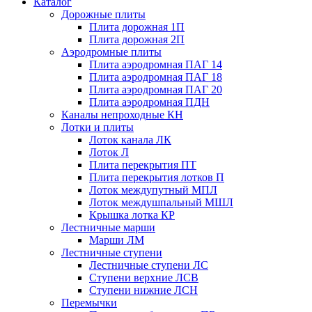
Каталог
Дорожные плиты
Плита дорожная 1П
Плита дорожная 2П
Аэродромные плиты
Плита аэродромная ПАГ 14
Плита аэродромная ПАГ 18
Плита аэродромная ПАГ 20
Плита аэродромная ПДН
Каналы непроходные КН
Лотки и плиты
Лоток канала ЛК
Лоток Л
Плита перекрытия ПТ
Плита перекрытия лотков П
Лоток междупутный МПЛ
Лоток междушпальный МШЛ
Крышка лотка КР
Лестничные марши
Марши ЛМ
Лестничные ступени
Лестничные ступени ЛС
Ступени верхние ЛСВ
Ступени нижние ЛСН
Перемычки