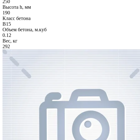
250
Высота h, мм
190
Класс бетона
В15
Объем бетона, м.куб
0.12
Вес, кг
292