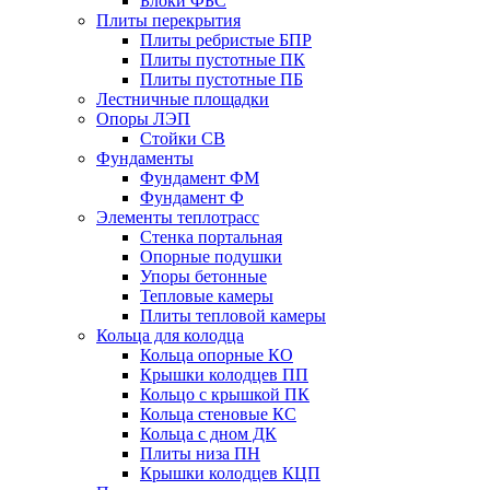
Блоки ФБС
Плиты перекрытия
Плиты ребристые БПР
Плиты пустотные ПК
Плиты пустотные ПБ
Лестничные площадки
Опоры ЛЭП
Стойки СВ
Фундаменты
Фyндамент ФМ
Фyндамент Ф
Элементы теплотрасс
Стенка портальная
Опорные подушки
Упоры бетонные
Тепловые камеры
Плиты тепловой камеры
Кольца для колодца
Кольца опорные КО
Крышки колодцев ПП
Кольцо с крышкой ПК
Кольца стеновые КС
Кольца с дном ДК
Плиты низа ПН
Крышки колодцев КЦП