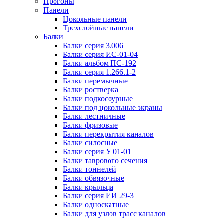
Прогоны
Панели
Цокольные панели
Трехслойные панели
Балки
Балки серия 3.006
Балки серия ИС-01-04
Балки альбом ПС-192
Балки серия 1.266.1-2
Балки перемычные
Балки ростверка
Балки подкосоурные
Балки под цокольные экраны
Балки лестничные
Балки фризовые
Балки перекрытия каналов
Балки силосные
Балки серия У 01-01
Балки таврового сечения
Балки тоннелей
Балки обвязочные
Балки крыльца
Балки серия ИИ 29-3
Балки односкатные
Балки для узлов трасс каналов