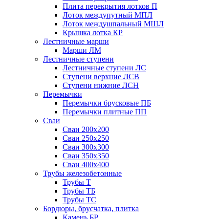
Плита перекрытия лотков П
Лоток междупутный МПЛ
Лоток междушпальный МШЛ
Крышка лотка КР
Лестничные марши
Марши ЛМ
Лестничные ступени
Лестничные ступени ЛС
Ступени верхние ЛСВ
Ступени нижние ЛСН
Перемычки
Перемычки брусковые ПБ
Перемычки плитные ПП
Сваи
Сваи 200х200
Сваи 250х250
Сваи 300х300
Сваи 350х350
Сваи 400х400
Трубы железобетонные
Трубы Т
Трубы ТБ
Трубы ТС
Бордюры, брусчатка, плитка
Камень БР