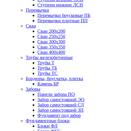
Ступени нижние ЛСН
Перемычки
Перемычки брусковые ПБ
Перемычки плитные ПП
Сваи
Сваи 200х200
Сваи 250х250
Сваи 300х300
Сваи 350х350
Сваи 400х400
Трубы железобетонные
Трубы Т
Трубы ТБ
Трубы ТС
Бордюры, брусчатка, плитка
Камень БР
Заборы
Панели забора ПО
Забор самостоящий ЭО
Забор самостоящий СД
Забор самостоящий ЗП
Фyндамент под забор
Фундаментные блоки
Блоки ФЛ