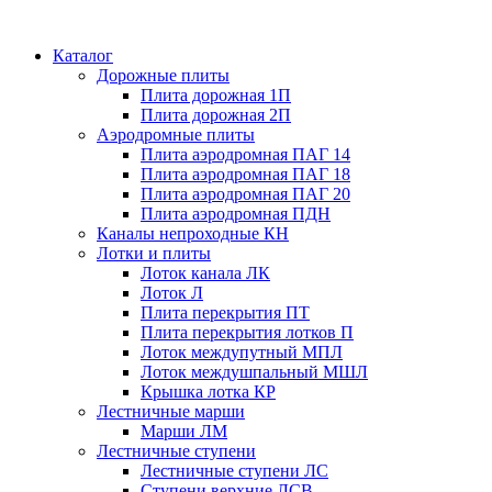
Каталог
Дорожные плиты
Плита дорожная 1П
Плита дорожная 2П
Аэродромные плиты
Плита аэродромная ПАГ 14
Плита аэродромная ПАГ 18
Плита аэродромная ПАГ 20
Плита аэродромная ПДН
Каналы непроходные КН
Лотки и плиты
Лоток канала ЛК
Лоток Л
Плита перекрытия ПТ
Плита перекрытия лотков П
Лоток междупутный МПЛ
Лоток междушпальный МШЛ
Крышка лотка КР
Лестничные марши
Марши ЛМ
Лестничные ступени
Лестничные ступени ЛС
Ступени верхние ЛСВ