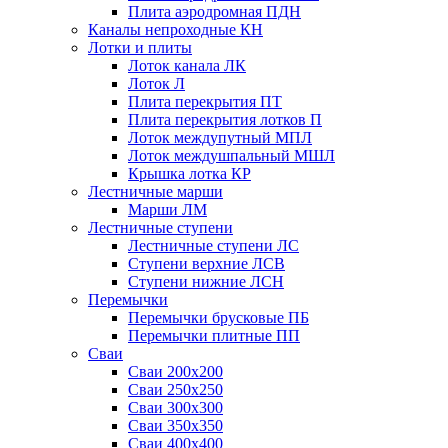
Плита аэродромная ПДН
Каналы непроходные КН
Лотки и плиты
Лоток канала ЛК
Лоток Л
Плита перекрытия ПТ
Плита перекрытия лотков П
Лоток междупутный МПЛ
Лоток междушпальный МШЛ
Крышка лотка КР
Лестничные марши
Марши ЛМ
Лестничные ступени
Лестничные ступени ЛС
Ступени верхние ЛСВ
Ступени нижние ЛСН
Перемычки
Перемычки брусковые ПБ
Перемычки плитные ПП
Сваи
Сваи 200х200
Сваи 250х250
Сваи 300х300
Сваи 350х350
Сваи 400х400