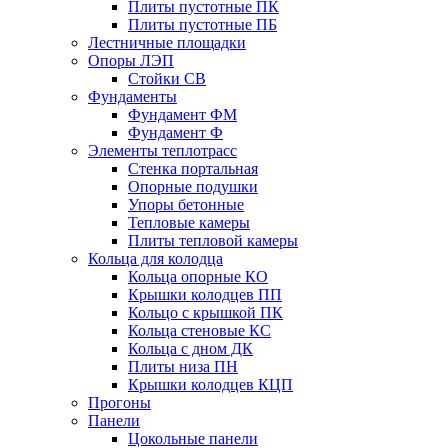
Плиты пустотные ПК
Плиты пустотные ПБ
Лестничные площадки
Опоры ЛЭП
Стойки СВ
Фундаменты
Фyндамент ФМ
Фyндамент Ф
Элементы теплотрасс
Стенка портальная
Опорные подушки
Упоры бетонные
Тепловые камеры
Плиты тепловой камеры
Кольца для колодца
Кольца опорные КО
Крышки колодцев ПП
Кольцо с крышкой ПК
Кольца стеновые КС
Кольца с дном ДК
Плиты низа ПН
Крышки колодцев КЦП
Прогоны
Панели
Цокольные панели