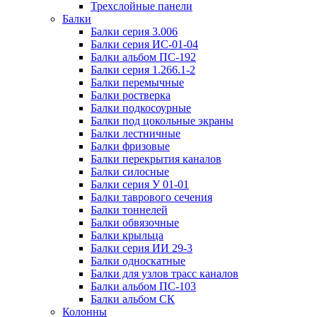
Трехслойные панели
Балки
Балки серия 3.006
Балки серия ИС-01-04
Балки альбом ПС-192
Балки серия 1.266.1-2
Балки перемычные
Балки ростверка
Балки подкосоурные
Балки под цокольные экраны
Балки лестничные
Балки фризовые
Балки перекрытия каналов
Балки силосные
Балки серия У 01-01
Балки таврового сечения
Балки тоннелей
Балки обвязочные
Балки крыльца
Балки серия ИИ 29-3
Балки односкатные
Балки для узлов трасс каналов
Балки альбом ПС-103
Балки альбом СК
Колонны