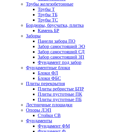
Трубы железобетонные
Трубы Т
Трубы ТБ
Трубы ТС
Бордюры, брусчатка, плитка
Камень БР
Заборы
Панели забора ПО
Забор самостоящий ЭО
Забор самостоящий СД
Забор самостоящий ЗП
Фyндамент под забор
Фундаментные блоки
Блоки ФЛ
Блоки ФБС
Плиты перекрытия
Плиты ребристые БПР
Плиты пустотные ПК
Плиты пустотные ПБ
Лестничные площадки
Опоры ЛЭП
Стойки СВ
Фундаменты
Фyндамент ФМ
Фyндамент Ф