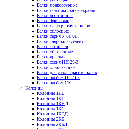
Балки подкосоурные
Балки под цокольные экраны
Балки лестничные
Балки фризовые
Балки перекрытия каналов
Балки силосные
Балки серия У 01-01
Балки таврового сечения
Балки тоннелей
Балки обвязочные
Балки крыльца
Балки серия ИИ 29-3
Балки односкатные
Балки для узлов трасс каналов
Балки альбом ПС-103
Балки альбом СК
Колонны
Колонны 1КВ
Колонны 1КН
Колонны 1КНД
Колонны 1КС
Колонны 1КСД
Колонны 2КБ
Колонны 2КБД