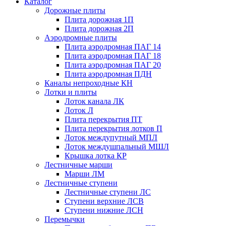
Каталог
Дорожные плиты
Плита дорожная 1П
Плита дорожная 2П
Аэродромные плиты
Плита аэродромная ПАГ 14
Плита аэродромная ПАГ 18
Плита аэродромная ПАГ 20
Плита аэродромная ПДН
Каналы непроходные КН
Лотки и плиты
Лоток канала ЛК
Лоток Л
Плита перекрытия ПТ
Плита перекрытия лотков П
Лоток междупутный МПЛ
Лоток междушпальный МШЛ
Крышка лотка КР
Лестничные марши
Марши ЛМ
Лестничные ступени
Лестничные ступени ЛС
Ступени верхние ЛСВ
Ступени нижние ЛСН
Перемычки