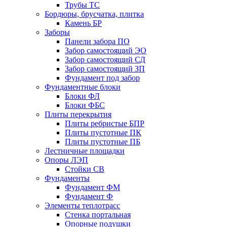
Трубы ТС
Бордюры, брусчатка, плитка
Камень БР
Заборы
Панели забора ПО
Забор самостоящий ЭО
Забор самостоящий СД
Забор самостоящий ЗП
Фyндамент под забор
Фундаментные блоки
Блоки ФЛ
Блоки ФБС
Плиты перекрытия
Плиты ребристые БПР
Плиты пустотные ПК
Плиты пустотные ПБ
Лестничные площадки
Опоры ЛЭП
Стойки СВ
Фундаменты
Фyндамент ФМ
Фyндамент Ф
Элементы теплотрасс
Стенка портальная
Опорные подушки