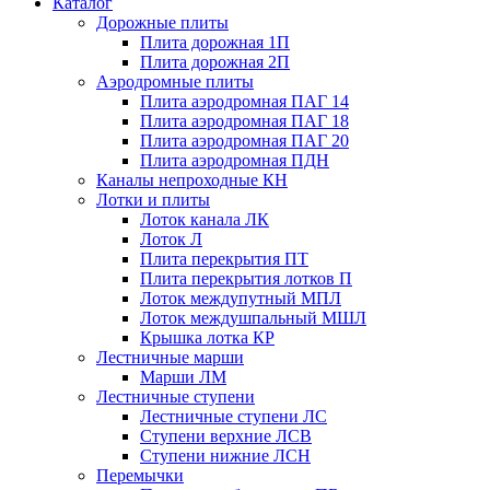
Каталог
Дорожные плиты
Плита дорожная 1П
Плита дорожная 2П
Аэродромные плиты
Плита аэродромная ПАГ 14
Плита аэродромная ПАГ 18
Плита аэродромная ПАГ 20
Плита аэродромная ПДН
Каналы непроходные КН
Лотки и плиты
Лоток канала ЛК
Лоток Л
Плита перекрытия ПТ
Плита перекрытия лотков П
Лоток междупутный МПЛ
Лоток междушпальный МШЛ
Крышка лотка КР
Лестничные марши
Марши ЛМ
Лестничные ступени
Лестничные ступени ЛС
Ступени верхние ЛСВ
Ступени нижние ЛСН
Перемычки