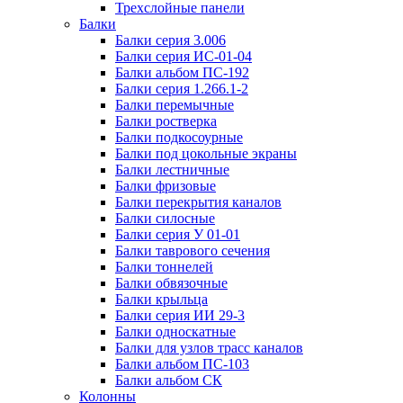
Трехслойные панели
Балки
Балки серия 3.006
Балки серия ИС-01-04
Балки альбом ПС-192
Балки серия 1.266.1-2
Балки перемычные
Балки ростверка
Балки подкосоурные
Балки под цокольные экраны
Балки лестничные
Балки фризовые
Балки перекрытия каналов
Балки силосные
Балки серия У 01-01
Балки таврового сечения
Балки тоннелей
Балки обвязочные
Балки крыльца
Балки серия ИИ 29-3
Балки односкатные
Балки для узлов трасс каналов
Балки альбом ПС-103
Балки альбом СК
Колонны