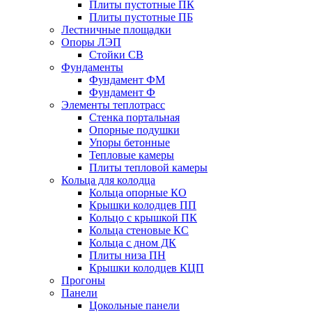
Плиты пустотные ПК
Плиты пустотные ПБ
Лестничные площадки
Опоры ЛЭП
Стойки СВ
Фундаменты
Фyндамент ФМ
Фyндамент Ф
Элементы теплотрасс
Стенка портальная
Опорные подушки
Упоры бетонные
Тепловые камеры
Плиты тепловой камеры
Кольца для колодца
Кольца опорные КО
Крышки колодцев ПП
Кольцо с крышкой ПК
Кольца стеновые КС
Кольца с дном ДК
Плиты низа ПН
Крышки колодцев КЦП
Прогоны
Панели
Цокольные панели