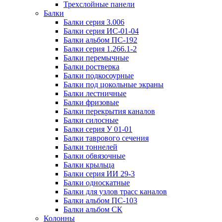
Трехслойные панели
Балки
Балки серия 3.006
Балки серия ИС-01-04
Балки альбом ПС-192
Балки серия 1.266.1-2
Балки перемычные
Балки ростверка
Балки подкосоурные
Балки под цокольные экраны
Балки лестничные
Балки фризовые
Балки перекрытия каналов
Балки силосные
Балки серия У 01-01
Балки таврового сечения
Балки тоннелей
Балки обвязочные
Балки крыльца
Балки серия ИИ 29-3
Балки односкатные
Балки для узлов трасс каналов
Балки альбом ПС-103
Балки альбом СК
Колонны