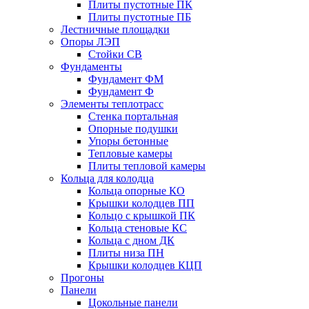
Плиты пустотные ПК
Плиты пустотные ПБ
Лестничные площадки
Опоры ЛЭП
Стойки СВ
Фундаменты
Фyндамент ФМ
Фyндамент Ф
Элементы теплотрасс
Стенка портальная
Опорные подушки
Упоры бетонные
Тепловые камеры
Плиты тепловой камеры
Кольца для колодца
Кольца опорные КО
Крышки колодцев ПП
Кольцо с крышкой ПК
Кольца стеновые КС
Кольца с дном ДК
Плиты низа ПН
Крышки колодцев КЦП
Прогоны
Панели
Цокольные панели