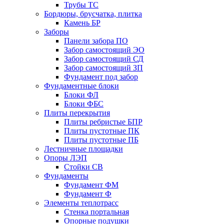
Трубы ТС
Бордюры, брусчатка, плитка
Камень БР
Заборы
Панели забора ПО
Забор самостоящий ЭО
Забор самостоящий СД
Забор самостоящий ЗП
Фyндамент под забор
Фундаментные блоки
Блоки ФЛ
Блоки ФБС
Плиты перекрытия
Плиты ребристые БПР
Плиты пустотные ПК
Плиты пустотные ПБ
Лестничные площадки
Опоры ЛЭП
Стойки СВ
Фундаменты
Фyндамент ФМ
Фyндамент Ф
Элементы теплотрасс
Стенка портальная
Опорные подушки