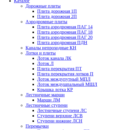
Каталог
Дорожные плиты
Плита дорожная 1П
Плита дорожная 2П
Аэродромные плиты
Плита аэродромная ПАГ 14
Плита аэродромная ПАГ 18
Плита аэродромная ПАГ 20
Плита аэродромная ПДН
Каналы непроходные КН
Лотки и плиты
Лоток канала ЛК
Лоток Л
Плита перекрытия ПТ
Плита перекрытия лотков П
Лоток междупутный МПЛ
Лоток междушпальный МШЛ
Крышка лотка КР
Лестничные марши
Марши ЛМ
Лестничные ступени
Лестничные ступени ЛС
Ступени верхние ЛСВ
Ступени нижние ЛСН
Перемычки