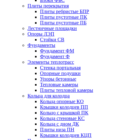
Блоки ФБС
Плиты перекрытия
Плиты ребристые БПР
Плиты пустотные ПК
Плиты пустотные ПБ
Лестничные площадки
Опоры ЛЭП
Стойки СВ
Фундаменты
Фyндамент ФМ
Фyндамент Ф
Элементы теплотрасс
Стенка портальная
Опорные подушки
Упоры бетонные
Тепловые камеры
Плиты тепловой камеры
Кольца для колодца
Кольца опорные КО
Крышки колодцев ПП
Кольцо с крышкой ПК
Кольца стеновые КС
Кольца с дном ДК
Плиты низа ПН
Крышки колодцев КЦП