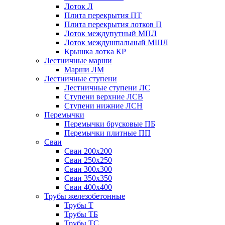
Лоток Л
Плита перекрытия ПТ
Плита перекрытия лотков П
Лоток междупутный МПЛ
Лоток междушпальный МШЛ
Крышка лотка КР
Лестничные марши
Марши ЛМ
Лестничные ступени
Лестничные ступени ЛС
Ступени верхние ЛСВ
Ступени нижние ЛСН
Перемычки
Перемычки брусковые ПБ
Перемычки плитные ПП
Сваи
Сваи 200х200
Сваи 250х250
Сваи 300х300
Сваи 350х350
Сваи 400х400
Трубы железобетонные
Трубы Т
Трубы ТБ
Трубы ТС