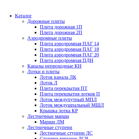
Каталог
Дорожные плиты
Плита дорожная 1П
Плита дорожная 2П
Аэродромные плиты
Плита аэродромная ПАГ 14
Плита аэродромная ПАГ 18
Плита аэродромная ПАГ 20
Плита аэродромная ПДН
Каналы непроходные КН
Лотки и плиты
Лоток канала ЛК
Лоток Л
Плита перекрытия ПТ
Плита перекрытия лотков П
Лоток междупутный МПЛ
Лоток междушпальный МШЛ
Крышка лотка КР
Лестничные марши
Марши ЛМ
Лестничные ступени
Лестничные ступени ЛС
Ступени верхние ЛСВ