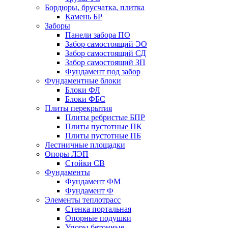
Бордюры, брусчатка, плитка
Камень БР
Заборы
Панели забора ПО
Забор самостоящий ЭО
Забор самостоящий СД
Забор самостоящий ЗП
Фyндамент под забор
Фундаментные блоки
Блоки ФЛ
Блоки ФБС
Плиты перекрытия
Плиты ребристые БПР
Плиты пустотные ПК
Плиты пустотные ПБ
Лестничные площадки
Опоры ЛЭП
Стойки СВ
Фундаменты
Фyндамент ФМ
Фyндамент Ф
Элементы теплотрасс
Стенка портальная
Опорные подушки
Упоры бетонные