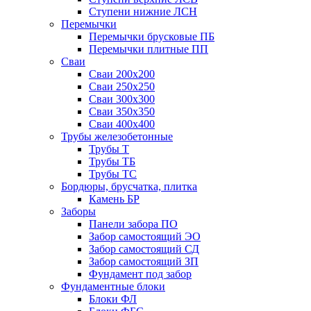
Ступени нижние ЛСН
Перемычки
Перемычки брусковые ПБ
Перемычки плитные ПП
Сваи
Сваи 200х200
Сваи 250х250
Сваи 300х300
Сваи 350х350
Сваи 400х400
Трубы железобетонные
Трубы Т
Трубы ТБ
Трубы ТС
Бордюры, брусчатка, плитка
Камень БР
Заборы
Панели забора ПО
Забор самостоящий ЭО
Забор самостоящий СД
Забор самостоящий ЗП
Фyндамент под забор
Фундаментные блоки
Блоки ФЛ