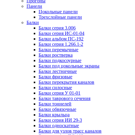
Прогоны
Панели
Цокольные панели
Трехслойные панели
Балки
Балки серия 3.006
Балки серия ИС-01-04
Балки альбом ПС-192
Балки серия 1.266.1-2
Балки перемычные
Балки ростверка
Балки подкосоурные
Балки под цокольные экраны
Балки лестничные
Балки фризовые
Балки перекрытия каналов
Балки силосные
Балки серия У 01-01
Балки таврового сечения
Балки тоннелей
Балки обвязочные
Балки крыльца
Балки серия ИИ 29-3
Балки односкатные
Балки для узлов трасс каналов