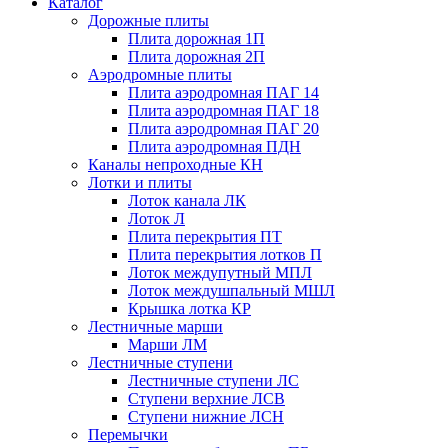
Каталог
Дорожные плиты
Плита дорожная 1П
Плита дорожная 2П
Аэродромные плиты
Плита аэродромная ПАГ 14
Плита аэродромная ПАГ 18
Плита аэродромная ПАГ 20
Плита аэродромная ПДН
Каналы непроходные КН
Лотки и плиты
Лоток канала ЛК
Лоток Л
Плита перекрытия ПТ
Плита перекрытия лотков П
Лоток междупутный МПЛ
Лоток междушпальный МШЛ
Крышка лотка КР
Лестничные марши
Марши ЛМ
Лестничные ступени
Лестничные ступени ЛС
Ступени верхние ЛСВ
Ступени нижние ЛСН
Перемычки