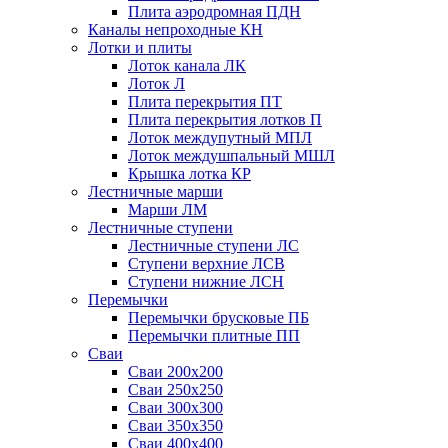
Плита аэродромная ПДН
Каналы непроходные КН
Лотки и плиты
Лоток канала ЛК
Лоток Л
Плита перекрытия ПТ
Плита перекрытия лотков П
Лоток междупутный МПЛ
Лоток междушпальный МШЛ
Крышка лотка КР
Лестничные марши
Марши ЛМ
Лестничные ступени
Лестничные ступени ЛС
Ступени верхние ЛСВ
Ступени нижние ЛСН
Перемычки
Перемычки брусковые ПБ
Перемычки плитные ПП
Сваи
Сваи 200х200
Сваи 250х250
Сваи 300х300
Сваи 350х350
Сваи 400х400