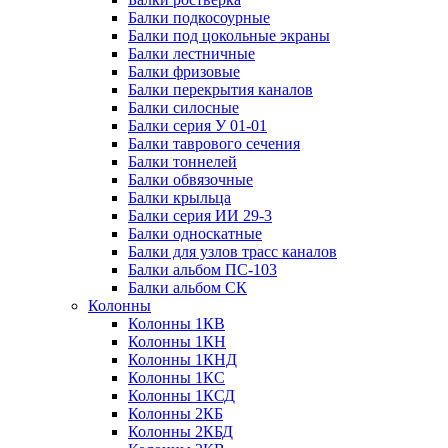
Балки подкосоурные
Балки под цокольные экраны
Балки лестничные
Балки фризовые
Балки перекрытия каналов
Балки силосные
Балки серия У 01-01
Балки таврового сечения
Балки тоннелей
Балки обвязочные
Балки крыльца
Балки серия ИИ 29-3
Балки односкатные
Балки для узлов трасс каналов
Балки альбом ПС-103
Балки альбом СК
Колонны
Колонны 1КВ
Колонны 1КН
Колонны 1КНД
Колонны 1КС
Колонны 1КСД
Колонны 2КБ
Колонны 2КБД