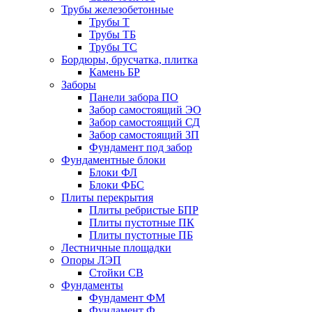
Трубы железобетонные
Трубы Т
Трубы ТБ
Трубы ТС
Бордюры, брусчатка, плитка
Камень БР
Заборы
Панели забора ПО
Забор самостоящий ЭО
Забор самостоящий СД
Забор самостоящий ЗП
Фyндамент под забор
Фундаментные блоки
Блоки ФЛ
Блоки ФБС
Плиты перекрытия
Плиты ребристые БПР
Плиты пустотные ПК
Плиты пустотные ПБ
Лестничные площадки
Опоры ЛЭП
Стойки СВ
Фундаменты
Фyндамент ФМ
Фyндамент Ф