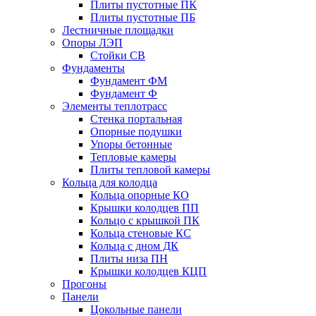
Плиты пустотные ПК
Плиты пустотные ПБ
Лестничные площадки
Опоры ЛЭП
Стойки СВ
Фундаменты
Фyндамент ФМ
Фyндамент Ф
Элементы теплотрасс
Стенка портальная
Опорные подушки
Упоры бетонные
Тепловые камеры
Плиты тепловой камеры
Кольца для колодца
Кольца опорные КО
Крышки колодцев ПП
Кольцо с крышкой ПК
Кольца стеновые КС
Кольца с дном ДК
Плиты низа ПН
Крышки колодцев КЦП
Прогоны
Панели
Цокольные панели