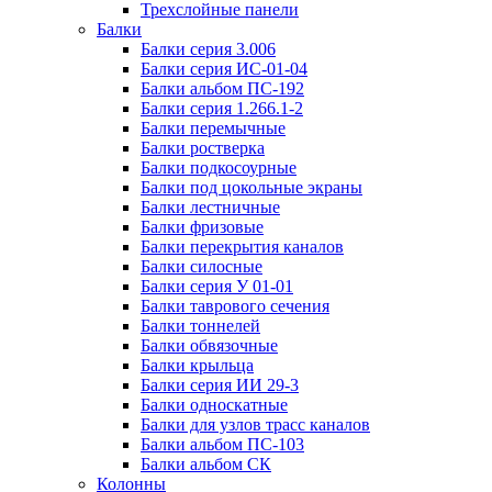
Трехслойные панели
Балки
Балки серия 3.006
Балки серия ИС-01-04
Балки альбом ПС-192
Балки серия 1.266.1-2
Балки перемычные
Балки ростверка
Балки подкосоурные
Балки под цокольные экраны
Балки лестничные
Балки фризовые
Балки перекрытия каналов
Балки силосные
Балки серия У 01-01
Балки таврового сечения
Балки тоннелей
Балки обвязочные
Балки крыльца
Балки серия ИИ 29-3
Балки односкатные
Балки для узлов трасс каналов
Балки альбом ПС-103
Балки альбом СК
Колонны