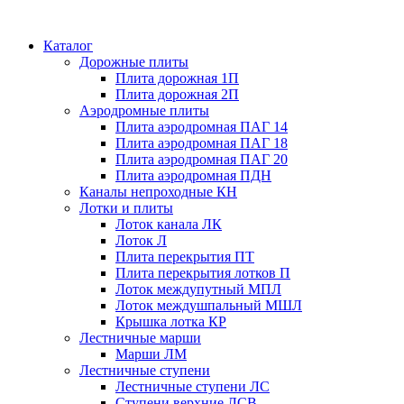
Каталог
Дорожные плиты
Плита дорожная 1П
Плита дорожная 2П
Аэродромные плиты
Плита аэродромная ПАГ 14
Плита аэродромная ПАГ 18
Плита аэродромная ПАГ 20
Плита аэродромная ПДН
Каналы непроходные КН
Лотки и плиты
Лоток канала ЛК
Лоток Л
Плита перекрытия ПТ
Плита перекрытия лотков П
Лоток междупутный МПЛ
Лоток междушпальный МШЛ
Крышка лотка КР
Лестничные марши
Марши ЛМ
Лестничные ступени
Лестничные ступени ЛС
Ступени верхние ЛСВ