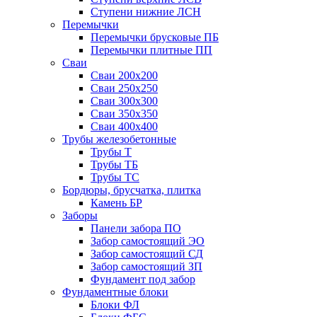
Ступени нижние ЛСН
Перемычки
Перемычки брусковые ПБ
Перемычки плитные ПП
Сваи
Сваи 200х200
Сваи 250х250
Сваи 300х300
Сваи 350х350
Сваи 400х400
Трубы железобетонные
Трубы Т
Трубы ТБ
Трубы ТС
Бордюры, брусчатка, плитка
Камень БР
Заборы
Панели забора ПО
Забор самостоящий ЭО
Забор самостоящий СД
Забор самостоящий ЗП
Фyндамент под забор
Фундаментные блоки
Блоки ФЛ