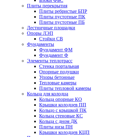
Блоки ФБС
Плиты перекрытия
Плиты ребристые БПР
Плиты пустотные ПК
Плиты пустотные ПБ
Лестничные площадки
Опоры ЛЭП
Стойки СВ
Фундаменты
Фyндамент ФМ
Фyндамент Ф
Элементы теплотрасс
Стенка портальная
Опорные подушки
Упоры бетонные
Тепловые камеры
Плиты тепловой камеры
Кольца для колодца
Кольца опорные КО
Крышки колодцев ПП
Кольцо с крышкой ПК
Кольца стеновые КС
Кольца с дном ДК
Плиты низа ПН
Крышки колодцев КЦП