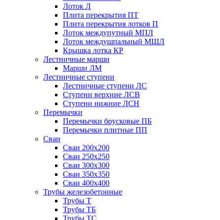
Лоток Л
Плита перекрытия ПТ
Плита перекрытия лотков П
Лоток междупутный МПЛ
Лоток междушпальный МШЛ
Крышка лотка КР
Лестничные марши
Марши ЛМ
Лестничные ступени
Лестничные ступени ЛС
Ступени верхние ЛСВ
Ступени нижние ЛСН
Перемычки
Перемычки брусковые ПБ
Перемычки плитные ПП
Сваи
Сваи 200х200
Сваи 250х250
Сваи 300х300
Сваи 350х350
Сваи 400х400
Трубы железобетонные
Трубы Т
Трубы ТБ
Трубы ТС