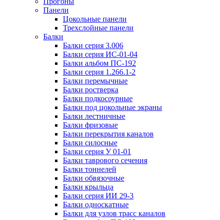
Прогоны
Панели
Цокольные панели
Трехслойные панели
Балки
Балки серия 3.006
Балки серия ИС-01-04
Балки альбом ПС-192
Балки серия 1.266.1-2
Балки перемычные
Балки ростверка
Балки подкосоурные
Балки под цокольные экраны
Балки лестничные
Балки фризовые
Балки перекрытия каналов
Балки силосные
Балки серия У 01-01
Балки таврового сечения
Балки тоннелей
Балки обвязочные
Балки крыльца
Балки серия ИИ 29-3
Балки односкатные
Балки для узлов трасс каналов