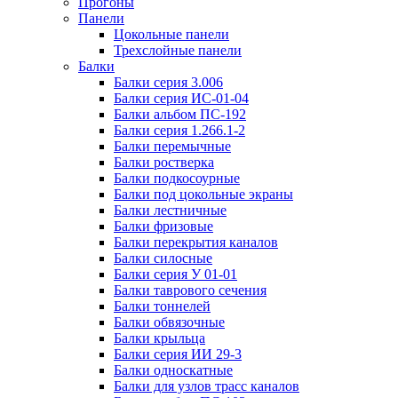
Прогоны
Панели
Цокольные панели
Трехслойные панели
Балки
Балки серия 3.006
Балки серия ИС-01-04
Балки альбом ПС-192
Балки серия 1.266.1-2
Балки перемычные
Балки ростверка
Балки подкосоурные
Балки под цокольные экраны
Балки лестничные
Балки фризовые
Балки перекрытия каналов
Балки силосные
Балки серия У 01-01
Балки таврового сечения
Балки тоннелей
Балки обвязочные
Балки крыльца
Балки серия ИИ 29-3
Балки односкатные
Балки для узлов трасс каналов