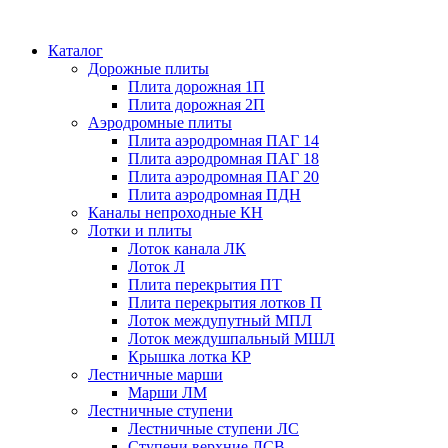
Каталог
Дорожные плиты
Плита дорожная 1П
Плита дорожная 2П
Аэродромные плиты
Плита аэродромная ПАГ 14
Плита аэродромная ПАГ 18
Плита аэродромная ПАГ 20
Плита аэродромная ПДН
Каналы непроходные КН
Лотки и плиты
Лоток канала ЛК
Лоток Л
Плита перекрытия ПТ
Плита перекрытия лотков П
Лоток междупутный МПЛ
Лоток междушпальный МШЛ
Крышка лотка КР
Лестничные марши
Марши ЛМ
Лестничные ступени
Лестничные ступени ЛС
Ступени верхние ЛСВ