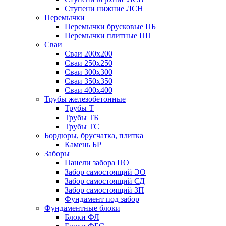
Ступени нижние ЛСН
Перемычки
Перемычки брусковые ПБ
Перемычки плитные ПП
Сваи
Сваи 200х200
Сваи 250х250
Сваи 300х300
Сваи 350х350
Сваи 400х400
Трубы железобетонные
Трубы Т
Трубы ТБ
Трубы ТС
Бордюры, брусчатка, плитка
Камень БР
Заборы
Панели забора ПО
Забор самостоящий ЭО
Забор самостоящий СД
Забор самостоящий ЗП
Фyндамент под забор
Фундаментные блоки
Блоки ФЛ