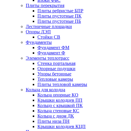
Блоки ФБС
Плиты перекрытия
Плиты ребристые БПР
Плиты пустотные ПК
Плиты пустотные ПБ
Лестничные площадки
Опоры ЛЭП
Стойки СВ
Фундаменты
Фyндамент ФМ
Фyндамент Ф
Элементы теплотрасс
Стенка портальная
Опорные подушки
Упоры бетонные
Тепловые камеры
Плиты тепловой камеры
Кольца для колодца
Кольца опорные КО
Крышки колодцев ПП
Кольцо с крышкой ПК
Кольца стеновые КС
Кольца с дном ДК
Плиты низа ПН
Крышки колодцев КЦП