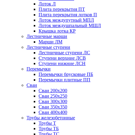
Лоток Л
Плита перекрытия ПТ
Плита перекрытия лотков П
Лоток междупутный МПЛ
Лоток междушпальный МШЛ
Крышка лотка КР
Лестничные марши
Марши ЛМ
Лестничные ступени
Лестничные ступени ЛС
Ступени верхние ЛСВ
Ступени нижние ЛСН
Перемычки
Перемычки брусковые ПБ
Перемычки плитные ПП
Сваи
Сваи 200х200
Сваи 250х250
Сваи 300х300
Сваи 350х350
Сваи 400х400
Трубы железобетонные
Трубы Т
Трубы ТБ
Трубы ТС