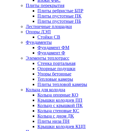
Блоки ФБС
Плиты перекрытия
Плиты ребристые БПР
Плиты пустотные ПК
Плиты пустотные ПБ
Лестничные площадки
Опоры ЛЭП
Стойки СВ
Фундаменты
Фyндамент ФМ
Фyндамент Ф
Элементы теплотрасс
Стенка портальная
Опорные подушки
Упоры бетонные
Тепловые камеры
Плиты тепловой камеры
Кольца для колодца
Кольца опорные КО
Крышки колодцев ПП
Кольцо с крышкой ПК
Кольца стеновые КС
Кольца с дном ДК
Плиты низа ПН
Крышки колодцев КЦП