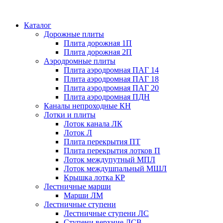
Каталог
Дорожные плиты
Плита дорожная 1П
Плита дорожная 2П
Аэродромные плиты
Плита аэродромная ПАГ 14
Плита аэродромная ПАГ 18
Плита аэродромная ПАГ 20
Плита аэродромная ПДН
Каналы непроходные КН
Лотки и плиты
Лоток канала ЛК
Лоток Л
Плита перекрытия ПТ
Плита перекрытия лотков П
Лоток междупутный МПЛ
Лоток междушпальный МШЛ
Крышка лотка КР
Лестничные марши
Марши ЛМ
Лестничные ступени
Лестничные ступени ЛС
Ступени верхние ЛСВ