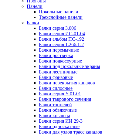
Прогоны
Панели
Цокольные панели
Трехслойные панели
Балки
Балки серия 3.006
Балки серия ИС-01-04
Балки альбом ПС-192
Балки серия 1.266.1-2
Балки перемычные
Балки ростверка
Балки подкосоурные
Балки под цокольные экраны
Балки лестничные
Балки фризовые
Балки перекрытия каналов
Балки силосные
Балки серия У 01-01
Балки таврового сечения
Балки тоннелей
Балки обвязочные
Балки крыльца
Балки серия ИИ 29-3
Балки односкатные
Балки для узлов трасс каналов