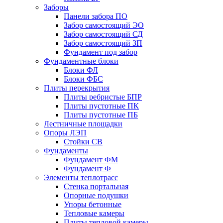
Заборы
Панели забора ПО
Забор самостоящий ЭО
Забор самостоящий СД
Забор самостоящий ЗП
Фyндамент под забор
Фундаментные блоки
Блоки ФЛ
Блоки ФБС
Плиты перекрытия
Плиты ребристые БПР
Плиты пустотные ПК
Плиты пустотные ПБ
Лестничные площадки
Опоры ЛЭП
Стойки СВ
Фундаменты
Фyндамент ФМ
Фyндамент Ф
Элементы теплотрасс
Стенка портальная
Опорные подушки
Упоры бетонные
Тепловые камеры
Плиты тепловой камеры