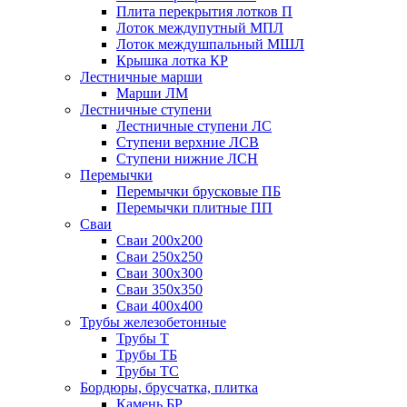
Плита перекрытия лотков П
Лоток междупутный МПЛ
Лоток междушпальный МШЛ
Крышка лотка КР
Лестничные марши
Марши ЛМ
Лестничные ступени
Лестничные ступени ЛС
Ступени верхние ЛСВ
Ступени нижние ЛСН
Перемычки
Перемычки брусковые ПБ
Перемычки плитные ПП
Сваи
Сваи 200х200
Сваи 250х250
Сваи 300х300
Сваи 350х350
Сваи 400х400
Трубы железобетонные
Трубы Т
Трубы ТБ
Трубы ТС
Бордюры, брусчатка, плитка
Камень БР