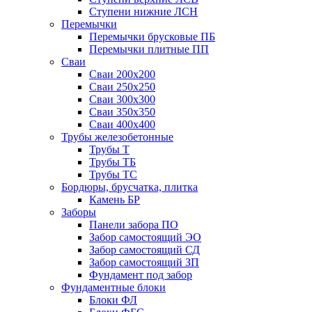
Ступени нижние ЛСН
Перемычки
Перемычки брусковые ПБ
Перемычки плитные ПП
Сваи
Сваи 200х200
Сваи 250х250
Сваи 300х300
Сваи 350х350
Сваи 400х400
Трубы железобетонные
Трубы Т
Трубы ТБ
Трубы ТС
Бордюры, брусчатка, плитка
Камень БР
Заборы
Панели забора ПО
Забор самостоящий ЭО
Забор самостоящий СД
Забор самостоящий ЗП
Фyндамент под забор
Фундаментные блоки
Блоки ФЛ