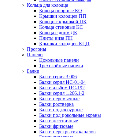
Кольца для колодца
Кольца опорные КО
Крышки колодцев ПП
Кольцо с крышкой ПК
Кольца стеновые КС
Кольца с дном ДК
Плиты низа ПН
Крышки колодцев КЦП
Прогоны
Панели
Цокольные панели
Трехслойные панели
Балки
Балки серия 3.006
Балки серия ИС-01-04
Балки альбом ПС-192
Балки серия 1.266.1-2
Балки перемычные
Балки ростверка
Балки подкосоурные
Балки под цокольные экраны
Балки лестничные
Балки фризовые
Балки перекрытия каналов