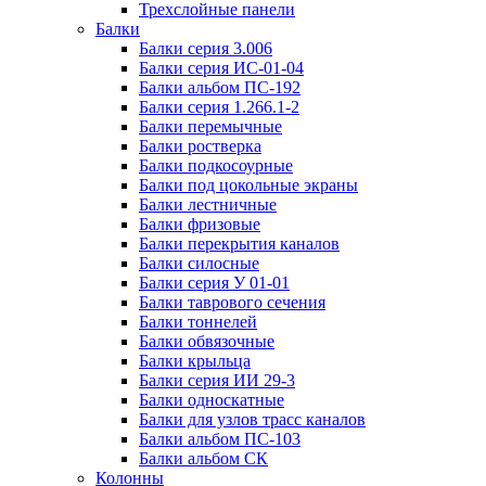
Трехслойные панели
Балки
Балки серия 3.006
Балки серия ИС-01-04
Балки альбом ПС-192
Балки серия 1.266.1-2
Балки перемычные
Балки ростверка
Балки подкосоурные
Балки под цокольные экраны
Балки лестничные
Балки фризовые
Балки перекрытия каналов
Балки силосные
Балки серия У 01-01
Балки таврового сечения
Балки тоннелей
Балки обвязочные
Балки крыльца
Балки серия ИИ 29-3
Балки односкатные
Балки для узлов трасс каналов
Балки альбом ПС-103
Балки альбом СК
Колонны