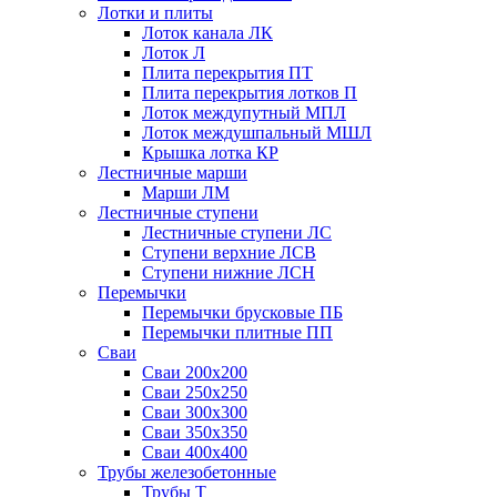
Лотки и плиты
Лоток канала ЛК
Лоток Л
Плита перекрытия ПТ
Плита перекрытия лотков П
Лоток междупутный МПЛ
Лоток междушпальный МШЛ
Крышка лотка КР
Лестничные марши
Марши ЛМ
Лестничные ступени
Лестничные ступени ЛС
Ступени верхние ЛСВ
Ступени нижние ЛСН
Перемычки
Перемычки брусковые ПБ
Перемычки плитные ПП
Сваи
Сваи 200х200
Сваи 250х250
Сваи 300х300
Сваи 350х350
Сваи 400х400
Трубы железобетонные
Трубы Т