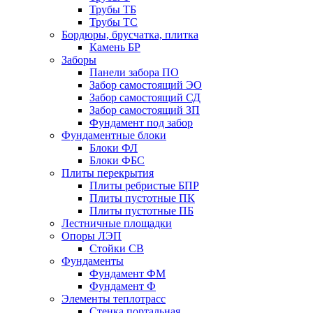
Трубы ТБ
Трубы ТС
Бордюры, брусчатка, плитка
Камень БР
Заборы
Панели забора ПО
Забор самостоящий ЭО
Забор самостоящий СД
Забор самостоящий ЗП
Фyндамент под забор
Фундаментные блоки
Блоки ФЛ
Блоки ФБС
Плиты перекрытия
Плиты ребристые БПР
Плиты пустотные ПК
Плиты пустотные ПБ
Лестничные площадки
Опоры ЛЭП
Стойки СВ
Фундаменты
Фyндамент ФМ
Фyндамент Ф
Элементы теплотрасс
Стенка портальная