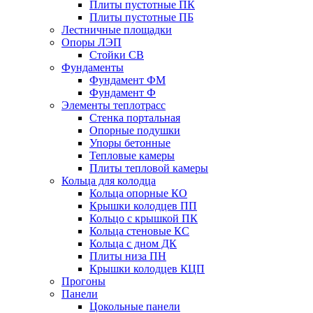
Плиты пустотные ПК
Плиты пустотные ПБ
Лестничные площадки
Опоры ЛЭП
Стойки СВ
Фундаменты
Фyндамент ФМ
Фyндамент Ф
Элементы теплотрасс
Стенка портальная
Опорные подушки
Упоры бетонные
Тепловые камеры
Плиты тепловой камеры
Кольца для колодца
Кольца опорные КО
Крышки колодцев ПП
Кольцо с крышкой ПК
Кольца стеновые КС
Кольца с дном ДК
Плиты низа ПН
Крышки колодцев КЦП
Прогоны
Панели
Цокольные панели