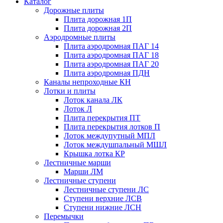
Каталог
Дорожные плиты
Плита дорожная 1П
Плита дорожная 2П
Аэродромные плиты
Плита аэродромная ПАГ 14
Плита аэродромная ПАГ 18
Плита аэродромная ПАГ 20
Плита аэродромная ПДН
Каналы непроходные КН
Лотки и плиты
Лоток канала ЛК
Лоток Л
Плита перекрытия ПТ
Плита перекрытия лотков П
Лоток междупутный МПЛ
Лоток междушпальный МШЛ
Крышка лотка КР
Лестничные марши
Марши ЛМ
Лестничные ступени
Лестничные ступени ЛС
Ступени верхние ЛСВ
Ступени нижние ЛСН
Перемычки