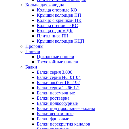
Кольца для колодца
Кольца опорные КО
Крышки колодцев ПП
Кольцо с крышкой ПК
Кольца стеновые КС
Кольца с дном ДК
Плиты низа ПН
Крышки колодцев КЦП
Прогоны
Панели
Цокольные панели
Трехслойные панели
Балки
Балки серия 3.006
Балки серия ИС-01-04
Балки альбом ПС-192
Балки серия 1.266.1-2
Балки перемычные
Балки ростверка
Балки подкосоурные
Балки под цокольные экраны
Балки лестничные
Балки фризовые
Балки перекрытия каналов