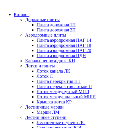
Каталог
Дорожные плиты
Плита дорожная 1П
Плита дорожная 2П
Аэродромные плиты
Плита аэродромная ПАГ 14
Плита аэродромная ПАГ 18
Плита аэродромная ПАГ 20
Плита аэродромная ПДН
Каналы непроходные КН
Лотки и плиты
Лоток канала ЛК
Лоток Л
Плита перекрытия ПТ
Плита перекрытия лотков П
Лоток междупутный МПЛ
Лоток междушпальный МШЛ
Крышка лотка КР
Лестничные марши
Марши ЛМ
Лестничные ступени
Лестничные ступени ЛС
Ступени верхние ЛСВ