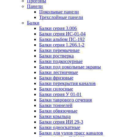
Прогоны
Панели
Цокольные панели
Трехслойные панели
Балки
Балки серия 3.006
Балки серия ИС-01-04
Балки альбом ПС-192
Балки серия 1.266.1-2
Балки перемычные
Балки ростверка
Балки подкосоурные
Балки под цокольные экраны
Балки лестничные
Балки фризовые
Балки перекрытия каналов
Балки силосные
Балки серия У 01-01
Балки таврового сечения
Балки тоннелей
Балки обвязочные
Балки крыльца
Балки серия ИИ 29-3
Балки односкатные
Балки для узлов трасс каналов