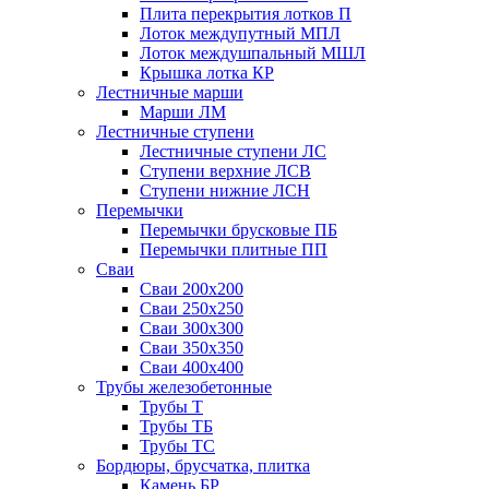
Плита перекрытия лотков П
Лоток междупутный МПЛ
Лоток междушпальный МШЛ
Крышка лотка КР
Лестничные марши
Марши ЛМ
Лестничные ступени
Лестничные ступени ЛС
Ступени верхние ЛСВ
Ступени нижние ЛСН
Перемычки
Перемычки брусковые ПБ
Перемычки плитные ПП
Сваи
Сваи 200х200
Сваи 250х250
Сваи 300х300
Сваи 350х350
Сваи 400х400
Трубы железобетонные
Трубы Т
Трубы ТБ
Трубы ТС
Бордюры, брусчатка, плитка
Камень БР