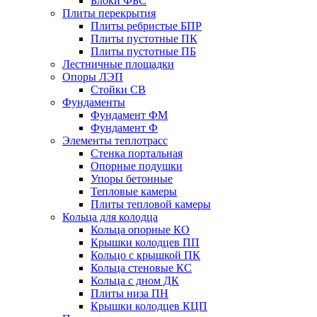
Блоки ФБС
Плиты перекрытия
Плиты ребристые БПР
Плиты пустотные ПК
Плиты пустотные ПБ
Лестничные площадки
Опоры ЛЭП
Стойки СВ
Фундаменты
Фyндамент ФМ
Фyндамент Ф
Элементы теплотрасс
Стенка портальная
Опорные подушки
Упоры бетонные
Тепловые камеры
Плиты тепловой камеры
Кольца для колодца
Кольца опорные КО
Крышки колодцев ПП
Кольцо с крышкой ПК
Кольца стеновые КС
Кольца с дном ДК
Плиты низа ПН
Крышки колодцев КЦП