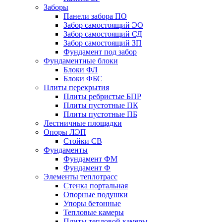
Заборы
Панели забора ПО
Забор самостоящий ЭО
Забор самостоящий СД
Забор самостоящий ЗП
Фyндамент под забор
Фундаментные блоки
Блоки ФЛ
Блоки ФБС
Плиты перекрытия
Плиты ребристые БПР
Плиты пустотные ПК
Плиты пустотные ПБ
Лестничные площадки
Опоры ЛЭП
Стойки СВ
Фундаменты
Фyндамент ФМ
Фyндамент Ф
Элементы теплотрасс
Стенка портальная
Опорные подушки
Упоры бетонные
Тепловые камеры
Плиты тепловой камеры