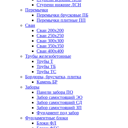
Ступени нижние ЛСН
Перемычки
Перемычки брусковые ПБ
Перемычки плитные ПП
Сваи
Сваи 200х200
Сваи 250х250
Сваи 300х300
Сваи 350х350
Сваи 400х400
Трубы железобетонные
Трубы Т
Трубы ТБ
Трубы ТС
Бордюры, брусчатка, плитка
Камень БР
Заборы
Панели забора ПО
Забор самостоящий ЭО
Забор самостоящий СД
Забор самостоящий ЗП
Фyндамент под забор
Фундаментные блоки
Блоки ФЛ