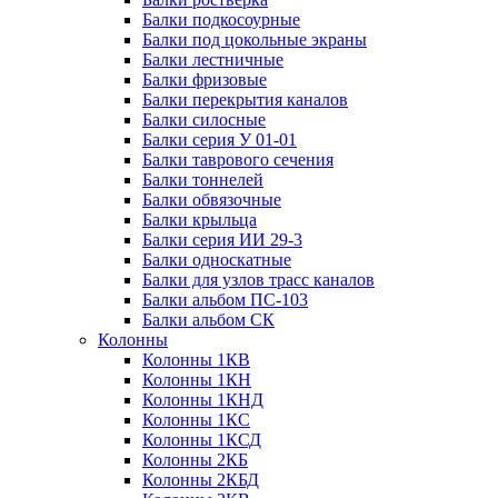
Балки подкосоурные
Балки под цокольные экраны
Балки лестничные
Балки фризовые
Балки перекрытия каналов
Балки силосные
Балки серия У 01-01
Балки таврового сечения
Балки тоннелей
Балки обвязочные
Балки крыльца
Балки серия ИИ 29-3
Балки односкатные
Балки для узлов трасс каналов
Балки альбом ПС-103
Балки альбом СК
Колонны
Колонны 1КВ
Колонны 1КН
Колонны 1КНД
Колонны 1КС
Колонны 1КСД
Колонны 2КБ
Колонны 2КБД