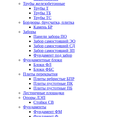
Трубы железобетонные
Трубы Т
Трубы ТБ
Трубы ТС
Бордюры, брусчатка, плитка
Камень БР
Заборы
Панели забора ПО
Забор самостоящий ЭО
Забор самостоящий СД
Забор самостоящий ЗП
Фyндамент под забор
Фундаментные блоки
Блоки ФЛ
Блоки ФБС
Плиты перекрытия
Плиты ребристые БПР
Плиты пустотные ПК
Плиты пустотные ПБ
Лестничные площадки
Опоры ЛЭП
Стойки СВ
Фундаменты
Фyндамент ФМ
Фyндамент Ф