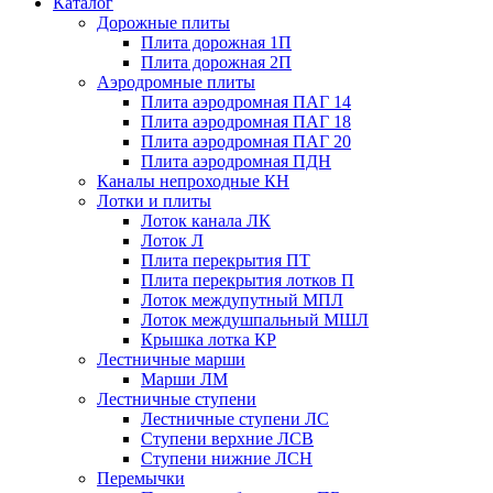
Каталог
Дорожные плиты
Плита дорожная 1П
Плита дорожная 2П
Аэродромные плиты
Плита аэродромная ПАГ 14
Плита аэродромная ПАГ 18
Плита аэродромная ПАГ 20
Плита аэродромная ПДН
Каналы непроходные КН
Лотки и плиты
Лоток канала ЛК
Лоток Л
Плита перекрытия ПТ
Плита перекрытия лотков П
Лоток междупутный МПЛ
Лоток междушпальный МШЛ
Крышка лотка КР
Лестничные марши
Марши ЛМ
Лестничные ступени
Лестничные ступени ЛС
Ступени верхние ЛСВ
Ступени нижние ЛСН
Перемычки