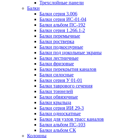
Трехслойные панели
Балки
Балки серия 3.006
Балки серия ИС-01-04
Балки альбом ПС-192
Балки серия 1.266.1-2
Балки перемычные
Балки ростверка
Балки подкосоурные
Балки под цокольные экраны
Балки лестничные
Балки фризовые
Балки перекрытия каналов
Балки силосные
Балки серия У 01-01
Балки таврового сечения
Балки тоннелей
Балки обвязочные
Балки крыльца
Балки серия ИИ 29-3
Балки односкатные
Балки для узлов трасс каналов
Балки альбом ПС-103
Балки альбом СК
Колонны