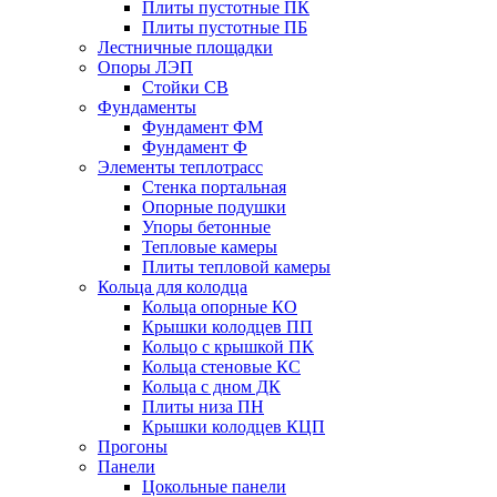
Плиты пустотные ПК
Плиты пустотные ПБ
Лестничные площадки
Опоры ЛЭП
Стойки СВ
Фундаменты
Фyндамент ФМ
Фyндамент Ф
Элементы теплотрасс
Стенка портальная
Опорные подушки
Упоры бетонные
Тепловые камеры
Плиты тепловой камеры
Кольца для колодца
Кольца опорные КО
Крышки колодцев ПП
Кольцо с крышкой ПК
Кольца стеновые КС
Кольца с дном ДК
Плиты низа ПН
Крышки колодцев КЦП
Прогоны
Панели
Цокольные панели