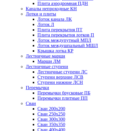
Плита аэродромная ПДН
Каналы непроходные КН
Лотки и плиты
Лоток канала ЛК
Лоток Л
Плита перекрытия ПТ
Плита перекрытия лотков П
Лоток междупутный МПЛ
Лоток междушпальный МШЛ
Крышка лотка КР
Лестничные марши
Марши ЛМ
Лестничные ступени
Лестничные ступени ЛС
Ступени верхние ЛСВ
Ступени нижние ЛСН
Перемычки
Перемычки брусковые ПБ
Перемычки плитные ПП
Сваи
Сваи 200х200
Сваи 250х250
Сваи 300х300
Сваи 350х350
Сваи 400х400