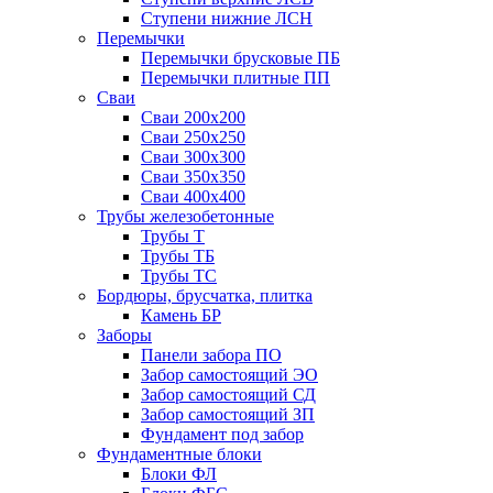
Ступени нижние ЛСН
Перемычки
Перемычки брусковые ПБ
Перемычки плитные ПП
Сваи
Сваи 200х200
Сваи 250х250
Сваи 300х300
Сваи 350х350
Сваи 400х400
Трубы железобетонные
Трубы Т
Трубы ТБ
Трубы ТС
Бордюры, брусчатка, плитка
Камень БР
Заборы
Панели забора ПО
Забор самостоящий ЭО
Забор самостоящий СД
Забор самостоящий ЗП
Фyндамент под забор
Фундаментные блоки
Блоки ФЛ