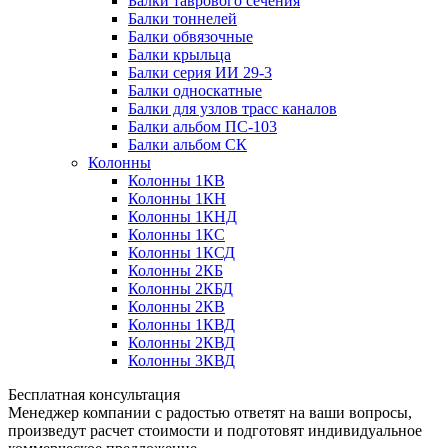
Балки таврового сечения
Балки тоннелей
Балки обвязочные
Балки крыльца
Балки серия ИИ 29-3
Балки односкатные
Балки для узлов трасс каналов
Балки альбом ПС-103
Балки альбом СК
Колонны
Колонны 1КВ
Колонны 1КН
Колонны 1КНД
Колонны 1КС
Колонны 1КСД
Колонны 2КБ
Колонны 2КБД
Колонны 2КВ
Колонны 1КВД
Колонны 2КВД
Колонны 3КВД
Бесплатная консультация
Менеджер компании с радостью ответят на ваши вопросы,
произведут расчет стоимости и подготовят индивидуальное