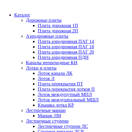
Каталог
Дорожные плиты
Плита дорожная 1П
Плита дорожная 2П
Аэродромные плиты
Плита аэродромная ПАГ 14
Плита аэродромная ПАГ 18
Плита аэродромная ПАГ 20
Плита аэродромная ПДН
Каналы непроходные КН
Лотки и плиты
Лоток канала ЛК
Лоток Л
Плита перекрытия ПТ
Плита перекрытия лотков П
Лоток междупутный МПЛ
Лоток междушпальный МШЛ
Крышка лотка КР
Лестничные марши
Марши ЛМ
Лестничные ступени
Лестничные ступени ЛС
Ступени верхние ЛСВ