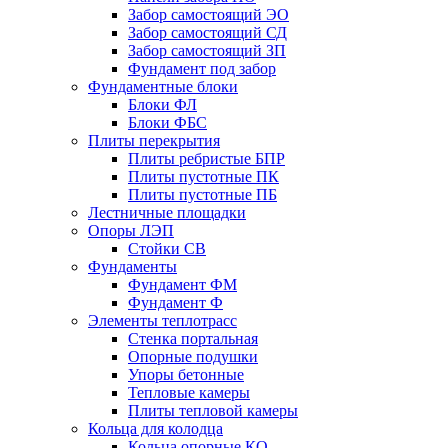
Забор самостоящий ЭО
Забор самостоящий СД
Забор самостоящий ЗП
Фyндамент под забор
Фундаментные блоки
Блоки ФЛ
Блоки ФБС
Плиты перекрытия
Плиты ребристые БПР
Плиты пустотные ПК
Плиты пустотные ПБ
Лестничные площадки
Опоры ЛЭП
Стойки СВ
Фундаменты
Фyндамент ФМ
Фyндамент Ф
Элементы теплотрасс
Стенка портальная
Опорные подушки
Упоры бетонные
Тепловые камеры
Плиты тепловой камеры
Кольца для колодца
Кольца опорные КО