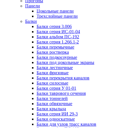
Прогоны
Панели
Цокольные панели
Трехслойные панели
Балки
Балки серия 3.006
Балки серия ИС-01-04
Балки альбом ПС-192
Балки серия 1.266.1-2
Балки перемычные
Балки ростверка
Балки подкосоурные
Балки под цокольные экраны
Балки лестничные
Балки фризовые
Балки перекрытия каналов
Балки силосные
Балки серия У 01-01
Балки таврового сечения
Балки тоннелей
Балки обвязочные
Балки крыльца
Балки серия ИИ 29-3
Балки односкатные
Балки для узлов трасс каналов