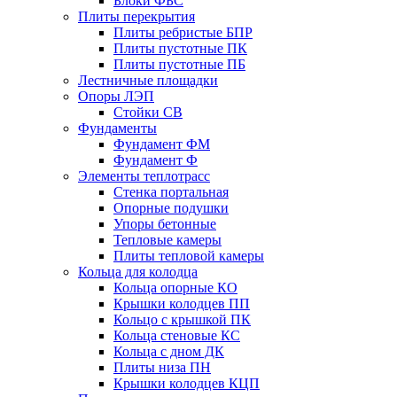
Блоки ФБС
Плиты перекрытия
Плиты ребристые БПР
Плиты пустотные ПК
Плиты пустотные ПБ
Лестничные площадки
Опоры ЛЭП
Стойки СВ
Фундаменты
Фyндамент ФМ
Фyндамент Ф
Элементы теплотрасс
Стенка портальная
Опорные подушки
Упоры бетонные
Тепловые камеры
Плиты тепловой камеры
Кольца для колодца
Кольца опорные КО
Крышки колодцев ПП
Кольцо с крышкой ПК
Кольца стеновые КС
Кольца с дном ДК
Плиты низа ПН
Крышки колодцев КЦП