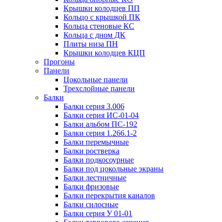
Крышки колодцев ПП
Кольцо с крышкой ПК
Кольца стеновые КС
Кольца с дном ДК
Плиты низа ПН
Крышки колодцев КЦП
Прогоны
Панели
Цокольные панели
Трехслойные панели
Балки
Балки серия 3.006
Балки серия ИС-01-04
Балки альбом ПС-192
Балки серия 1.266.1-2
Балки перемычные
Балки ростверка
Балки подкосоурные
Балки под цокольные экраны
Балки лестничные
Балки фризовые
Балки перекрытия каналов
Балки силосные
Балки серия У 01-01