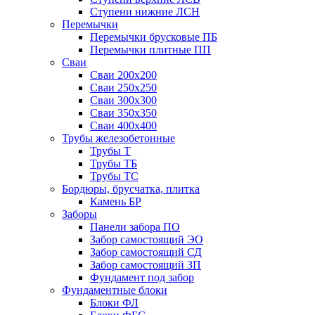
Ступени нижние ЛСН
Перемычки
Перемычки брусковые ПБ
Перемычки плитные ПП
Сваи
Сваи 200х200
Сваи 250х250
Сваи 300х300
Сваи 350х350
Сваи 400х400
Трубы железобетонные
Трубы Т
Трубы ТБ
Трубы ТС
Бордюры, брусчатка, плитка
Камень БР
Заборы
Панели забора ПО
Забор самостоящий ЭО
Забор самостоящий СД
Забор самостоящий ЗП
Фyндамент под забор
Фундаментные блоки
Блоки ФЛ