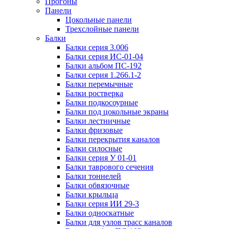
Прогоны
Панели
Цокольные панели
Трехслойные панели
Балки
Балки серия 3.006
Балки серия ИС-01-04
Балки альбом ПС-192
Балки серия 1.266.1-2
Балки перемычные
Балки ростверка
Балки подкосоурные
Балки под цокольные экраны
Балки лестничные
Балки фризовые
Балки перекрытия каналов
Балки силосные
Балки серия У 01-01
Балки таврового сечения
Балки тоннелей
Балки обвязочные
Балки крыльца
Балки серия ИИ 29-3
Балки односкатные
Балки для узлов трасс каналов