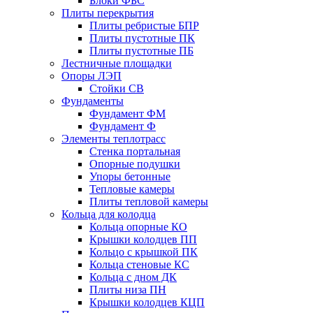
Блоки ФБС
Плиты перекрытия
Плиты ребристые БПР
Плиты пустотные ПК
Плиты пустотные ПБ
Лестничные площадки
Опоры ЛЭП
Стойки СВ
Фундаменты
Фyндамент ФМ
Фyндамент Ф
Элементы теплотрасс
Стенка портальная
Опорные подушки
Упоры бетонные
Тепловые камеры
Плиты тепловой камеры
Кольца для колодца
Кольца опорные КО
Крышки колодцев ПП
Кольцо с крышкой ПК
Кольца стеновые КС
Кольца с дном ДК
Плиты низа ПН
Крышки колодцев КЦП