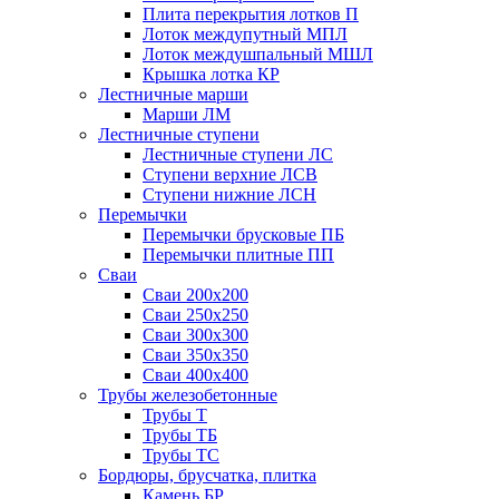
Плита перекрытия лотков П
Лоток междупутный МПЛ
Лоток междушпальный МШЛ
Крышка лотка КР
Лестничные марши
Марши ЛМ
Лестничные ступени
Лестничные ступени ЛС
Ступени верхние ЛСВ
Ступени нижние ЛСН
Перемычки
Перемычки брусковые ПБ
Перемычки плитные ПП
Сваи
Сваи 200х200
Сваи 250х250
Сваи 300х300
Сваи 350х350
Сваи 400х400
Трубы железобетонные
Трубы Т
Трубы ТБ
Трубы ТС
Бордюры, брусчатка, плитка
Камень БР