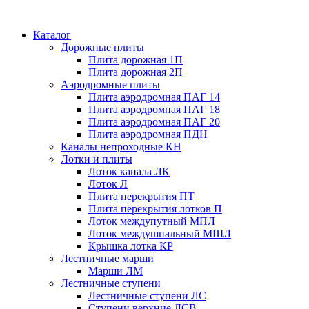
Каталог
Дорожные плиты
Плита дорожная 1П
Плита дорожная 2П
Аэродромные плиты
Плита аэродромная ПАГ 14
Плита аэродромная ПАГ 18
Плита аэродромная ПАГ 20
Плита аэродромная ПДН
Каналы непроходные КН
Лотки и плиты
Лоток канала ЛК
Лоток Л
Плита перекрытия ПТ
Плита перекрытия лотков П
Лоток междупутный МПЛ
Лоток междушпальный МШЛ
Крышка лотка КР
Лестничные марши
Марши ЛМ
Лестничные ступени
Лестничные ступени ЛС
Ступени верхние ЛСВ