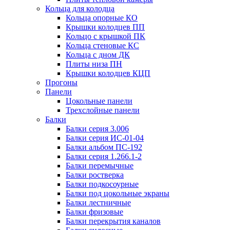
Кольца для колодца
Кольца опорные КО
Крышки колодцев ПП
Кольцо с крышкой ПК
Кольца стеновые КС
Кольца с дном ДК
Плиты низа ПН
Крышки колодцев КЦП
Прогоны
Панели
Цокольные панели
Трехслойные панели
Балки
Балки серия 3.006
Балки серия ИС-01-04
Балки альбом ПС-192
Балки серия 1.266.1-2
Балки перемычные
Балки ростверка
Балки подкосоурные
Балки под цокольные экраны
Балки лестничные
Балки фризовые
Балки перекрытия каналов