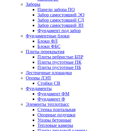
Заборы
Панели забора ПО
Забор самостоящий ЭО
Забор самостоящий СД
Забор самостоящий ЗП
Фyндамент под забор
Фундаментные блоки
Блоки ФЛ
Блоки ФБС
Плиты перекрытия
Плиты ребристые БПР
Плиты пустотные ПК
Плиты пустотные ПБ
Лестничные площадки
Опоры ЛЭП
Стойки СВ
Фундаменты
Фyндамент ФМ
Фyндамент Ф
Элементы теплотрасс
Стенка портальная
Опорные подушки
Упоры бетонные
Тепловые камеры
Плиты тепловой камеры