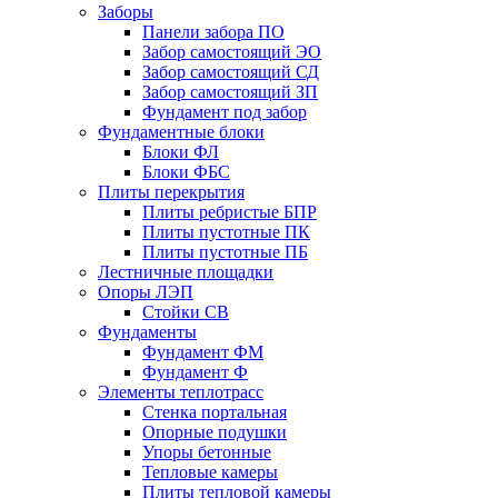
Заборы
Панели забора ПО
Забор самостоящий ЭО
Забор самостоящий СД
Забор самостоящий ЗП
Фyндамент под забор
Фундаментные блоки
Блоки ФЛ
Блоки ФБС
Плиты перекрытия
Плиты ребристые БПР
Плиты пустотные ПК
Плиты пустотные ПБ
Лестничные площадки
Опоры ЛЭП
Стойки СВ
Фундаменты
Фyндамент ФМ
Фyндамент Ф
Элементы теплотрасс
Стенка портальная
Опорные подушки
Упоры бетонные
Тепловые камеры
Плиты тепловой камеры