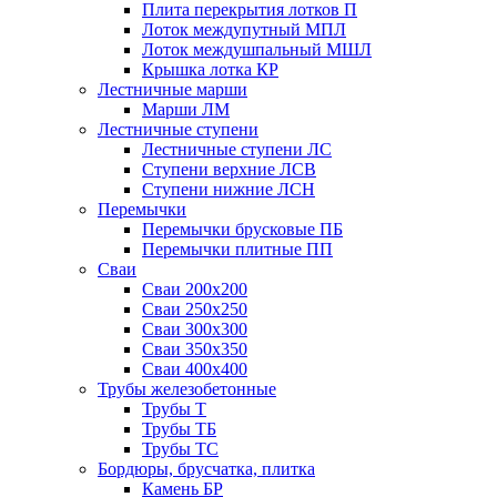
Плита перекрытия лотков П
Лоток междупутный МПЛ
Лоток междушпальный МШЛ
Крышка лотка КР
Лестничные марши
Марши ЛМ
Лестничные ступени
Лестничные ступени ЛС
Ступени верхние ЛСВ
Ступени нижние ЛСН
Перемычки
Перемычки брусковые ПБ
Перемычки плитные ПП
Сваи
Сваи 200х200
Сваи 250х250
Сваи 300х300
Сваи 350х350
Сваи 400х400
Трубы железобетонные
Трубы Т
Трубы ТБ
Трубы ТС
Бордюры, брусчатка, плитка
Камень БР