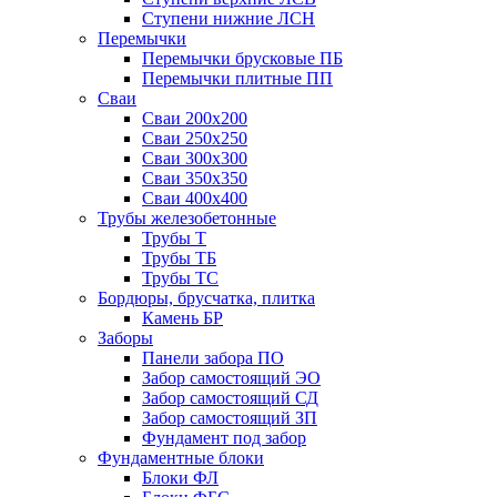
Ступени нижние ЛСН
Перемычки
Перемычки брусковые ПБ
Перемычки плитные ПП
Сваи
Сваи 200х200
Сваи 250х250
Сваи 300х300
Сваи 350х350
Сваи 400х400
Трубы железобетонные
Трубы Т
Трубы ТБ
Трубы ТС
Бордюры, брусчатка, плитка
Камень БР
Заборы
Панели забора ПО
Забор самостоящий ЭО
Забор самостоящий СД
Забор самостоящий ЗП
Фyндамент под забор
Фундаментные блоки
Блоки ФЛ