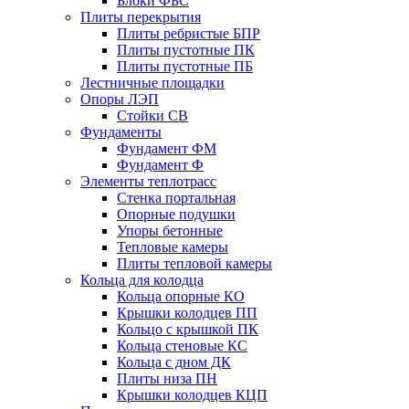
Блоки ФБС
Плиты перекрытия
Плиты ребристые БПР
Плиты пустотные ПК
Плиты пустотные ПБ
Лестничные площадки
Опоры ЛЭП
Стойки СВ
Фундаменты
Фyндамент ФМ
Фyндамент Ф
Элементы теплотрасс
Стенка портальная
Опорные подушки
Упоры бетонные
Тепловые камеры
Плиты тепловой камеры
Кольца для колодца
Кольца опорные КО
Крышки колодцев ПП
Кольцо с крышкой ПК
Кольца стеновые КС
Кольца с дном ДК
Плиты низа ПН
Крышки колодцев КЦП