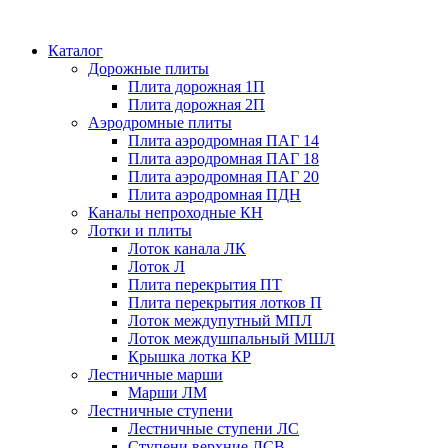
Каталог
Дорожные плиты
Плита дорожная 1П
Плита дорожная 2П
Аэродромные плиты
Плита аэродромная ПАГ 14
Плита аэродромная ПАГ 18
Плита аэродромная ПАГ 20
Плита аэродромная ПДН
Каналы непроходные КН
Лотки и плиты
Лоток канала ЛК
Лоток Л
Плита перекрытия ПТ
Плита перекрытия лотков П
Лоток междупутный МПЛ
Лоток междушпальный МШЛ
Крышка лотка КР
Лестничные марши
Марши ЛМ
Лестничные ступени
Лестничные ступени ЛС
Ступени верхние ЛСВ