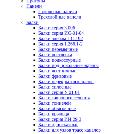
Прогоны
Панели
Цокольные панели
Трехслойные панели
Балки
Балки серия 3.006
Балки серия ИС-01-04
Балки альбом ПС-192
Балки серия 1.266.1-2
Балки перемычные
Балки ростверка
Балки подкосоурные
Балки под цокольные экраны
Балки лестничные
Балки фризовые
Балки перекрытия каналов
Балки силосные
Балки серия У 01-01
Балки таврового сечения
Балки тоннелей
Балки обвязочные
Балки крыльца
Балки серия ИИ 29-3
Балки односкатные
Балки для узлов трасс каналов