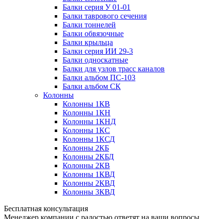
Балки серия У 01-01
Балки таврового сечения
Балки тоннелей
Балки обвязочные
Балки крыльца
Балки серия ИИ 29-3
Балки односкатные
Балки для узлов трасс каналов
Балки альбом ПС-103
Балки альбом СК
Колонны
Колонны 1КВ
Колонны 1КН
Колонны 1КНД
Колонны 1КС
Колонны 1КСД
Колонны 2КБ
Колонны 2КБД
Колонны 2КВ
Колонны 1КВД
Колонны 2КВД
Колонны 3КВД
Бесплатная консультация
Менеджер компании с радостью ответят на ваши вопросы,