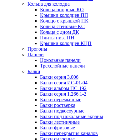
Кольца для колодца
Кольца опорные КО
Крышки колодцев ПП
Кольцо с крышкой ПК
Кольца стеновые КС
Кольца с дном ДК
Плиты низа ПН
Крышки колодцев КЦП
Прогоны
Панели
Цокольные панели
Трехслойные панели
Балки
Балки серия 3.006
Балки серия ИС-01-04
Балки альбом ПС-192
Балки серия 1.266.1-2
Балки перемычные
Балки ростверка
Балки подкосоурные
Балки под цокольные экраны
Балки лестничные
Балки фризовые
Балки перекрытия каналов
Балки силосные