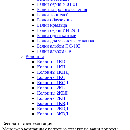
Балки серия У 01-01
Балки таврового сечения
Балки тоннелей
Балки обвязочные
Балки крыльца
Балки серия ИИ 29-3
Балки односкатные
Балки для узлов трасс каналов
Балки альбом ПС-103
Балки альбом СК
Колонны
Колонны 1КВ
Колонны 1КН
Колонны 1КНД
Колонны 1КС
Колонны 1КСД
Колонны 2КБ
Колонны 2КБД
Колонны 2КВ
Колонны 1КВД
Колонны 2КВД
Колонны 3КВД
Бесплатная консультация
Менеджер компании с радостью ответят на ваши вопросы,