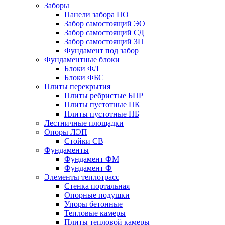
Заборы
Панели забора ПО
Забор самостоящий ЭО
Забор самостоящий СД
Забор самостоящий ЗП
Фyндамент под забор
Фундаментные блоки
Блоки ФЛ
Блоки ФБС
Плиты перекрытия
Плиты ребристые БПР
Плиты пустотные ПК
Плиты пустотные ПБ
Лестничные площадки
Опоры ЛЭП
Стойки СВ
Фундаменты
Фyндамент ФМ
Фyндамент Ф
Элементы теплотрасс
Стенка портальная
Опорные подушки
Упоры бетонные
Тепловые камеры
Плиты тепловой камеры