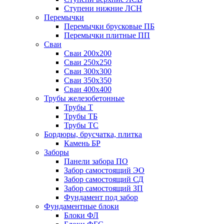
Ступени нижние ЛСН
Перемычки
Перемычки брусковые ПБ
Перемычки плитные ПП
Сваи
Сваи 200х200
Сваи 250х250
Сваи 300х300
Сваи 350х350
Сваи 400х400
Трубы железобетонные
Трубы Т
Трубы ТБ
Трубы ТС
Бордюры, брусчатка, плитка
Камень БР
Заборы
Панели забора ПО
Забор самостоящий ЭО
Забор самостоящий СД
Забор самостоящий ЗП
Фyндамент под забор
Фундаментные блоки
Блоки ФЛ