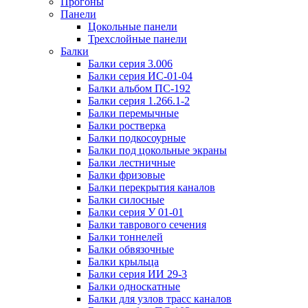
Прогоны
Панели
Цокольные панели
Трехслойные панели
Балки
Балки серия 3.006
Балки серия ИС-01-04
Балки альбом ПС-192
Балки серия 1.266.1-2
Балки перемычные
Балки ростверка
Балки подкосоурные
Балки под цокольные экраны
Балки лестничные
Балки фризовые
Балки перекрытия каналов
Балки силосные
Балки серия У 01-01
Балки таврового сечения
Балки тоннелей
Балки обвязочные
Балки крыльца
Балки серия ИИ 29-3
Балки односкатные
Балки для узлов трасс каналов