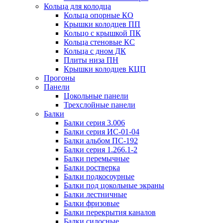
Кольца для колодца
Кольца опорные КО
Крышки колодцев ПП
Кольцо с крышкой ПК
Кольца стеновые КС
Кольца с дном ДК
Плиты низа ПН
Крышки колодцев КЦП
Прогоны
Панели
Цокольные панели
Трехслойные панели
Балки
Балки серия 3.006
Балки серия ИС-01-04
Балки альбом ПС-192
Балки серия 1.266.1-2
Балки перемычные
Балки ростверка
Балки подкосоурные
Балки под цокольные экраны
Балки лестничные
Балки фризовые
Балки перекрытия каналов
Балки силосные