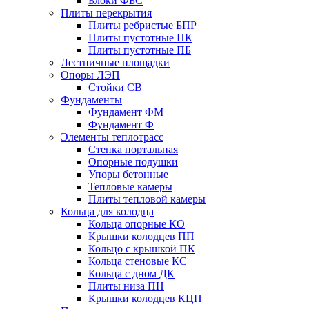
Блоки ФБС
Плиты перекрытия
Плиты ребристые БПР
Плиты пустотные ПК
Плиты пустотные ПБ
Лестничные площадки
Опоры ЛЭП
Стойки СВ
Фундаменты
Фyндамент ФМ
Фyндамент Ф
Элементы теплотрасс
Стенка портальная
Опорные подушки
Упоры бетонные
Тепловые камеры
Плиты тепловой камеры
Кольца для колодца
Кольца опорные КО
Крышки колодцев ПП
Кольцо с крышкой ПК
Кольца стеновые КС
Кольца с дном ДК
Плиты низа ПН
Крышки колодцев КЦП