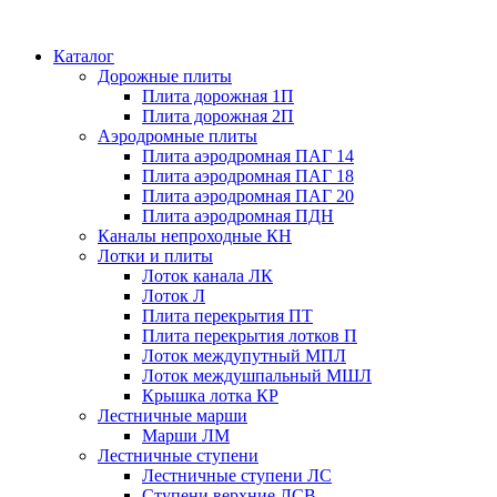
Каталог
Дорожные плиты
Плита дорожная 1П
Плита дорожная 2П
Аэродромные плиты
Плита аэродромная ПАГ 14
Плита аэродромная ПАГ 18
Плита аэродромная ПАГ 20
Плита аэродромная ПДН
Каналы непроходные КН
Лотки и плиты
Лоток канала ЛК
Лоток Л
Плита перекрытия ПТ
Плита перекрытия лотков П
Лоток междупутный МПЛ
Лоток междушпальный МШЛ
Крышка лотка КР
Лестничные марши
Марши ЛМ
Лестничные ступени
Лестничные ступени ЛС
Ступени верхние ЛСВ