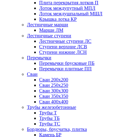
Плита перекрытия лотков П
Лоток междупутный МПЛ
Лоток междушпальный МШЛ
Крышка лотка КР
Лестничные марши
Марши ЛМ
Лестничные ступени
Лестничные ступени ЛС
Ступени верхние ЛСВ
Ступени нижние ЛСН
Перемычки
Перемычки брусковые ПБ
Перемычки плитные ПП
Сваи
Сваи 200х200
Сваи 250х250
Сваи 300х300
Сваи 350х350
Сваи 400х400
Трубы железобетонные
Трубы Т
Трубы ТБ
Трубы ТС
Бордюры, брусчатка, плитка
Камень БР