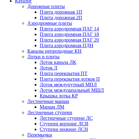
Каталог
Дорожные плиты
Плита дорожная 1П
Плита дорожная 2П
Аэродромные плиты
Плита аэродромная ПАГ 14
Плита аэродромная ПАГ 18
Плита аэродромная ПАГ 20
Плита аэродромная ПДН
Каналы непроходные КН
Лотки и плиты
Лоток канала ЛК
Лоток Л
Плита перекрытия ПТ
Плита перекрытия лотков П
Лоток междупутный МПЛ
Лоток междушпальный МШЛ
Крышка лотка КР
Лестничные марши
Марши ЛМ
Лестничные ступени
Лестничные ступени ЛС
Ступени верхние ЛСВ
Ступени нижние ЛСН
Перемычки