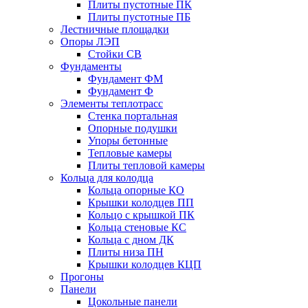
Плиты пустотные ПК
Плиты пустотные ПБ
Лестничные площадки
Опоры ЛЭП
Стойки СВ
Фундаменты
Фyндамент ФМ
Фyндамент Ф
Элементы теплотрасс
Стенка портальная
Опорные подушки
Упоры бетонные
Тепловые камеры
Плиты тепловой камеры
Кольца для колодца
Кольца опорные КО
Крышки колодцев ПП
Кольцо с крышкой ПК
Кольца стеновые КС
Кольца с дном ДК
Плиты низа ПН
Крышки колодцев КЦП
Прогоны
Панели
Цокольные панели