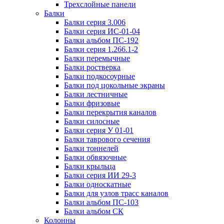
Трехслойные панели
Балки
Балки серия 3.006
Балки серия ИС-01-04
Балки альбом ПС-192
Балки серия 1.266.1-2
Балки перемычные
Балки ростверка
Балки подкосоурные
Балки под цокольные экраны
Балки лестничные
Балки фризовые
Балки перекрытия каналов
Балки силосные
Балки серия У 01-01
Балки таврового сечения
Балки тоннелей
Балки обвязочные
Балки крыльца
Балки серия ИИ 29-3
Балки односкатные
Балки для узлов трасс каналов
Балки альбом ПС-103
Балки альбом СК
Колонны