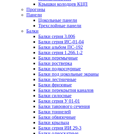
Крышки колодцев КЦП
Прогоны
Панели
Цокольные панели
Трехслойные панели
Балки
Балки серия 3.006
Балки серия ИС-01-04
Балки альбом ПС-192
Балки серия 1.266.1-2
Балки перемычные
Балки ростверка
Балки подкосоурные
Балки под цокольные экраны
Балки лестничные
Балки фризовые
Балки перекрытия каналов
Балки силосные
Балки серия У 01-01
Балки таврового сечения
Балки тоннелей
Балки обвязочные
Балки крыльца
Балки серия ИИ 29-3
Балки односкатные