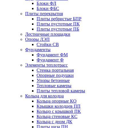
Блоки ФЛ
Блоки ФБС
Плиты перекрытия
Плиты ребристые БПР
Плиты пустотные ПК
Плиты пустотные ПБ
Лестничные площадки
Опоры ЛЭП
Стойки СВ
Фундаменты
Фyндамент ФМ
Фyндамент Ф
Элементы теплотрасс
Стенка портальная
Опорные подушки
Упоры бетонные
Тепловые камеры
Плиты тепловой камеры
Кольца для колодца
Кольца опорные КО
Крышки колодцев ПП
Кольцо с крышкой ПК
Кольца стеновые КС
Кольца с дном ДК
Плиты низа ПН