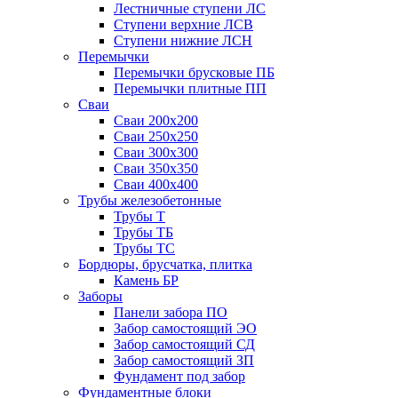
Лестничные ступени ЛС
Ступени верхние ЛСВ
Ступени нижние ЛСН
Перемычки
Перемычки брусковые ПБ
Перемычки плитные ПП
Сваи
Сваи 200х200
Сваи 250х250
Сваи 300х300
Сваи 350х350
Сваи 400х400
Трубы железобетонные
Трубы Т
Трубы ТБ
Трубы ТС
Бордюры, брусчатка, плитка
Камень БР
Заборы
Панели забора ПО
Забор самостоящий ЭО
Забор самостоящий СД
Забор самостоящий ЗП
Фyндамент под забор
Фундаментные блоки